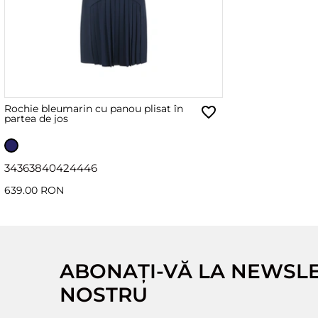
Rochie bleumarin cu panou plisat în
partea de jos
34
36
38
40
42
44
46
639.00 RON
ABONAȚI-VĂ LA NEWSL
NOSTRU