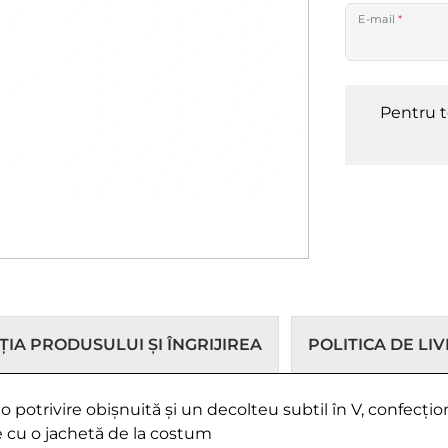
E-mail
*
Pentru t
IA PRODUSULUI ȘI ÎNGRIJIREA
POLITICA DE LI
o potrivire obișnuită și un decolteu subtil în V, confecți
e cu o jachetă de la costum