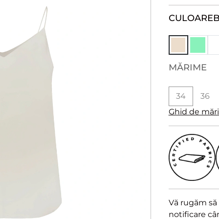
CULOARE
B
MĂRIME
34
36
Ghid de măr
Vă rugăm să a
notificare c