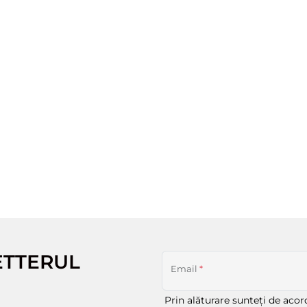
ETTERUL
Email
*
Prin alăturare sunteți de aco