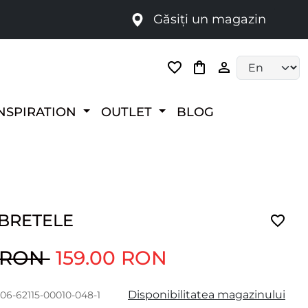
Găsiți un magazin
i
Language selec
NSPIRATION
OUTLET
BLOG
 BRETELE
0 RON
159.00 RON
Disponibilitatea magazinului
06-62115-00010-048-1