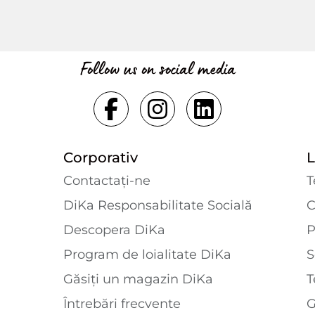
Follow us on social media
Corporativ
L
Contactaţi-ne
T
DiKa Responsabilitate Socială
C
Descopera DiKa
P
Program de loialitate DiKa
S
Găsiți un magazin DiKa
T
Întrebări frecvente