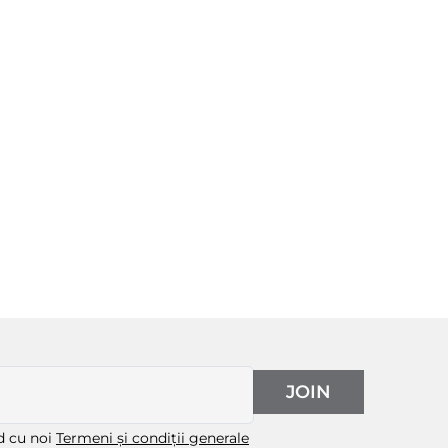
JOIN
rd cu noi
Termeni și condiții generale