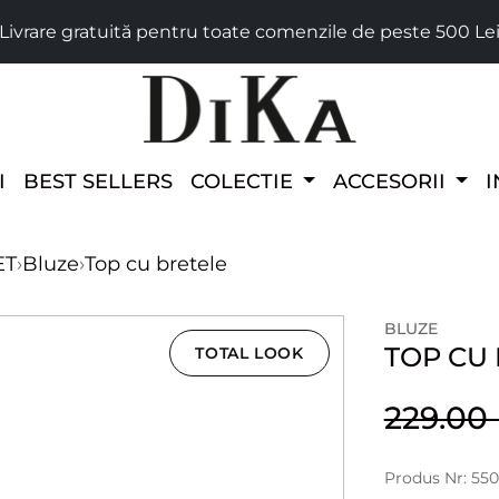
Livrare gratuită pentru toate comenzile de peste 500 Le
I
BEST SELLERS
COLECTIE
ACCESORII
I
ET
›
Bluze
›
Top cu bretele
BLUZE
TOP CU
TOTAL LOOK
229.0
Produs Nr: 550