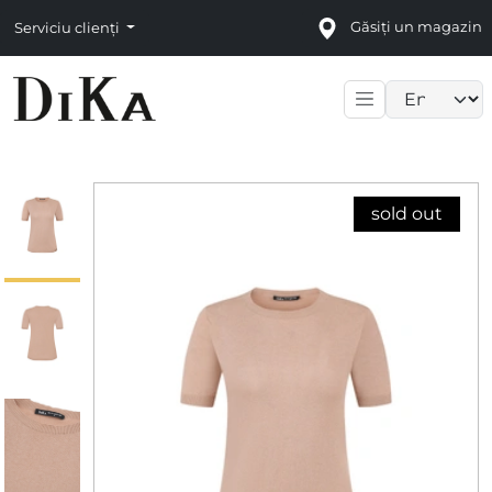
Găsiți un magazin
Serviciu clienți
Language sele
sold out