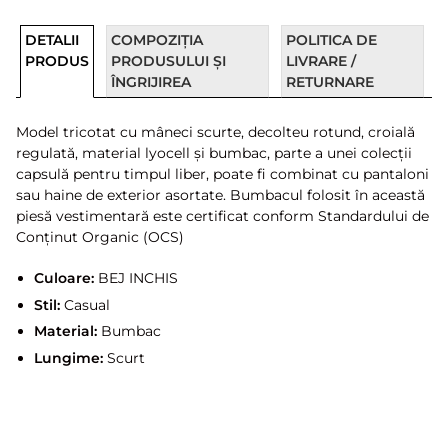
DETALII
COMPOZIȚIA
POLITICA DE
PRODUS
PRODUSULUI ȘI
LIVRARE /
ÎNGRIJIREA
RETURNARE
Model tricotat cu mâneci scurte, decolteu rotund, croială
regulată, material lyocell și bumbac, parte a unei colecții
capsulă pentru timpul liber, poate fi combinat cu pantaloni
sau haine de exterior asortate. Bumbacul folosit în această
piesă vestimentară este certificat conform Standardului de
Conținut Organic (OCS)
Culoare:
BEJ INCHIS
Stil:
Casual
Material:
Bumbac
Lungime:
Scurt