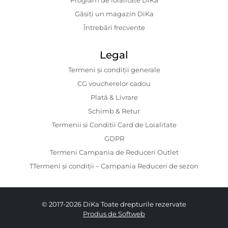
Program de loialitate DiKa
Găsiți un magazin DiKa
Întrebări frecvente
Legal
Termeni și condiții generale
CG voucherelor cadou
Plată & Livrare
Schimb & Retur
Termenii si Conditii Card de Loialitate
GDPR
Termeni Campania de Reduceri Outlet
TTermeni și condiții – Campania Reduceri de sezon
© 2017-2026 DiKa Toate drepturile rezervate
Produs de Softweb