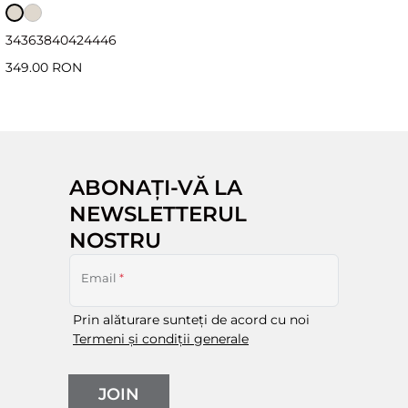
34
36
38
40
42
44
46
349.00 RON
ABONAȚI-VĂ LA
NEWSLETTERUL
NOSTRU
Email
*
Prin alăturare sunteți de acord cu noi
Termeni și condiții generale
JOIN