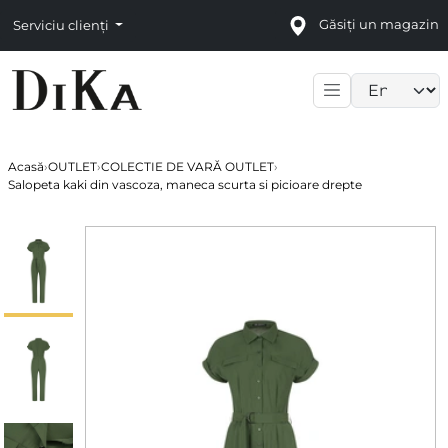
Găsiți un magazin
Serviciu clienți
Language sele
Acasă
›
OUTLET
›
COLECTIE DE VARĂ OUTLET
›
Salopeta kaki din vascoza, maneca scurta si picioare drepte