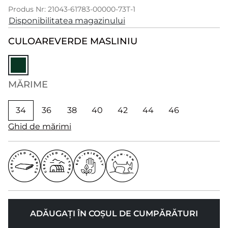
Produs Nr: 21043-61783-00000-73T-1
Disponibilitatea magazinului
CULOARE
VERDE MASLINIU
MĂRIME
34
36
38
40
42
44
46
Ghid de mărimi
ADĂUGAȚI ÎN COȘUL DE CUMPĂRĂTURI