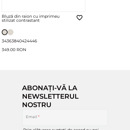
Bluză din raion cu imprimeu
stilizat contrastant
34
36
38
40
42
44
46
349.00 RON
ABONAȚI-VĂ LA
NEWSLETTERUL
NOSTRU
Email
*