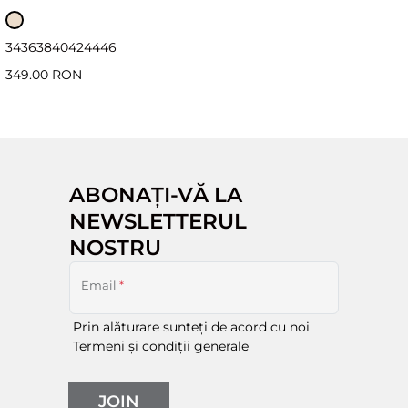
34
36
38
40
42
44
46
349.00 RON
ABONAȚI-VĂ LA
NEWSLETTERUL
NOSTRU
Email
*
Prin alăturare sunteți de acord cu noi
Termeni și condiții generale
JOIN