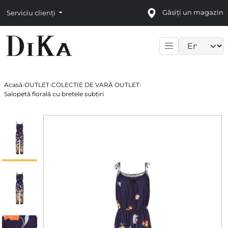
Găsiți un magazin
Serviciu clienți
Language sele
Acasă
›
OUTLET
›
COLECTIE DE VARĂ OUTLET
›
Salopetă florală cu bretele subțiri