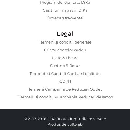
Program de loialitate DiKa
Găsiți un magazin DiKa
Întrebări frecvente
Legal
Termeni și condiții generale
CG voucherelor cadou
Plată & Livrare
Schimb & Retur
Termenii si Conditii Card de Loialitate
GDPR
Termeni Campania de Reduceri Outlet
TTermeni și condiții – Campania Reduceri de sezon
© 2017-2026 DiKa Toate drepturile rezervate
Produs de Softweb