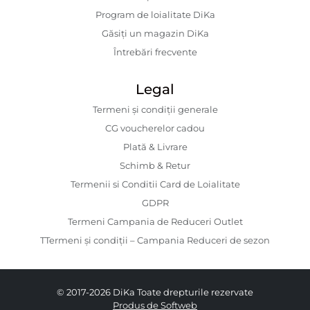
Program de loialitate DiKa
Găsiți un magazin DiKa
Întrebări frecvente
Legal
Termeni și condiții generale
CG voucherelor cadou
Plată & Livrare
Schimb & Retur
Termenii si Conditii Card de Loialitate
GDPR
Termeni Campania de Reduceri Outlet
TTermeni și condiții – Campania Reduceri de sezon
© 2017-2026 DiKa Toate drepturile rezervate
Produs de Softweb