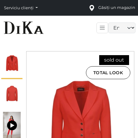
Găsiți un magazin
Serviciu clienți
Language sele
sold out
TOTAL LOOK