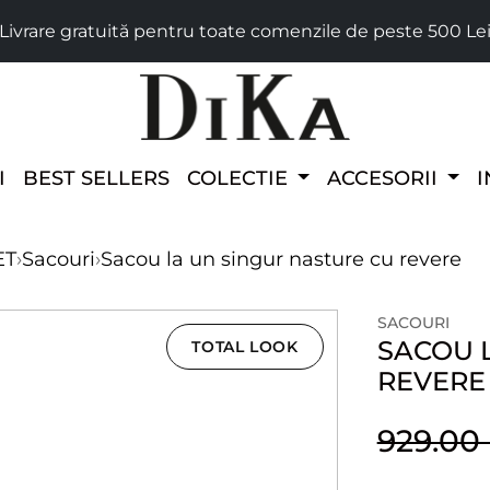
Livrare gratuită pentru toate comenzile de peste 500 Le
I
BEST SELLERS
COLECTIE
ACCESORII
I
ET
›
Sacouri
›
Sacou la un singur nasture cu revere
SACOURI
SACOU 
TOTAL LOOK
REVERE
929.0