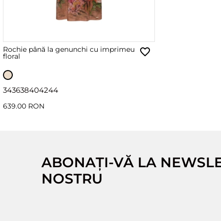
Rochie până la genunchi cu imprimeu
floral
34
36
38
40
42
44
639.00 RON
ABONAȚI-VĂ LA NEWSL
NOSTRU