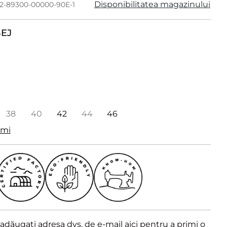
Disponibilitatea magazinului
182-89300-00000-90E-1
EJ
38
40
42
44
46
imi
dăugați adresa dvs. de e-mail aici pentru a primi o