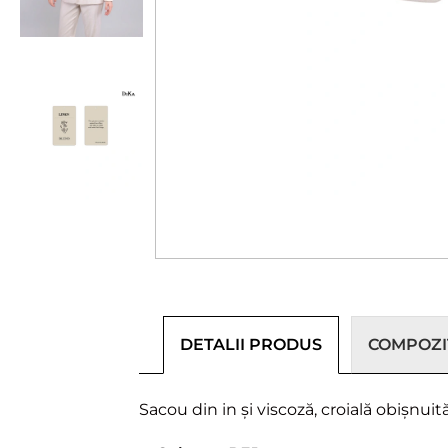
DETALII PRODUS
COMPOZIȚ
Sacou din in și viscoză, croială obișnui