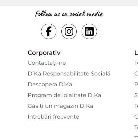
Follow us on social media
Corporativ
L
Contactaţi-ne
T
DiKa Responsabilitate Socială
C
Descopera DiKa
P
Program de loialitate DiKa
S
Găsiți un magazin DiKa
T
Întrebări frecvente
T