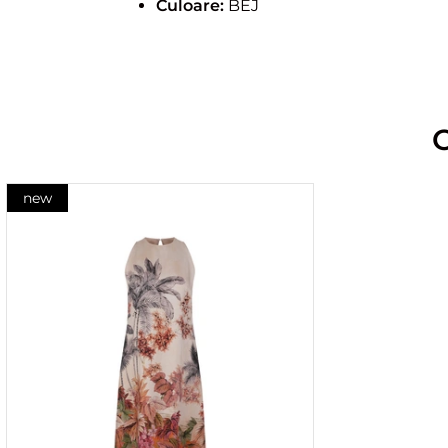
Culoare:
BEJ
new