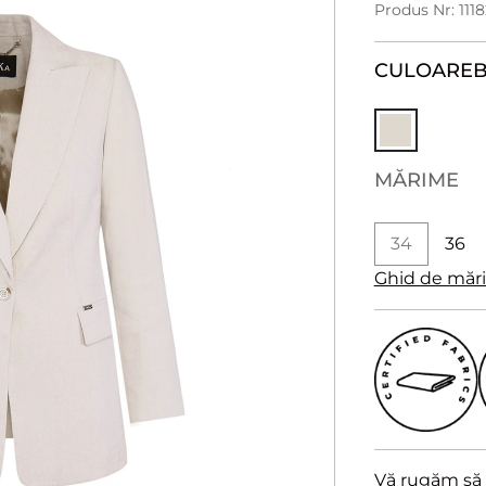
Produs Nr: 11
CULOARE
B
MĂRIME
34
36
Ghid de măr
Vă rugăm să a