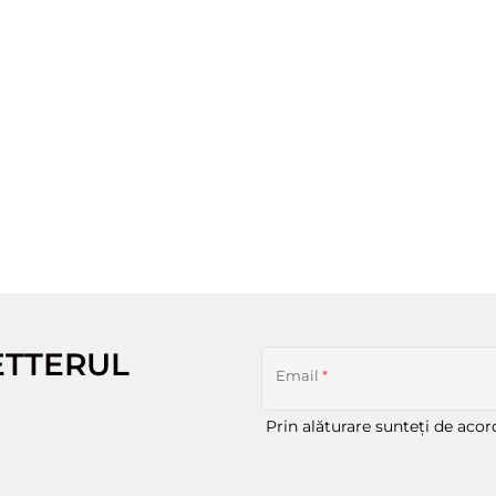
ETTERUL
Email
*
Prin alăturare sunteți de aco