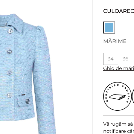
CULOARE
C
MĂRIME
34
36
Ghid de măr
Vă rugăm să a
notificare c