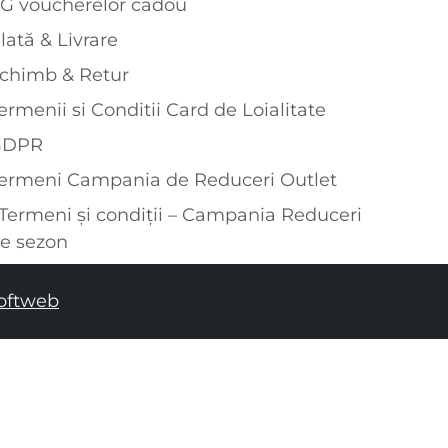
G voucherelor cadou
lată & Livrare
chimb & Retur
ermenii si Conditii Card de Loialitate
GDPR
ermeni Campania de Reduceri Outlet
Termeni și condiții – Campania Reduceri
e sezon
oftweb
ADĂUGAȚI ÎN COȘUL DE CUMPĂRĂTURI