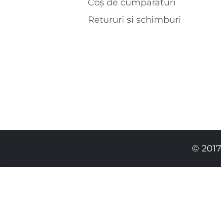
Coș de cumparaturi
Retururi și schimburi
© 2017
819.00 RON
489.00 RON