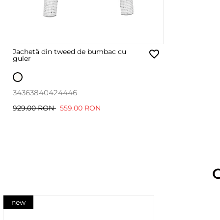
Jachetă din tweed de bumbac cu
guler
34
36
38
40
42
44
46
929.00 RON
559.00 RON
new