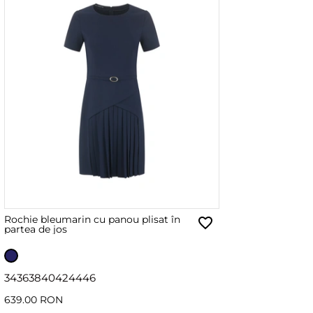
Rochie bleumarin cu panou plisat în
partea de jos
34
36
38
40
42
44
46
639.00 RON