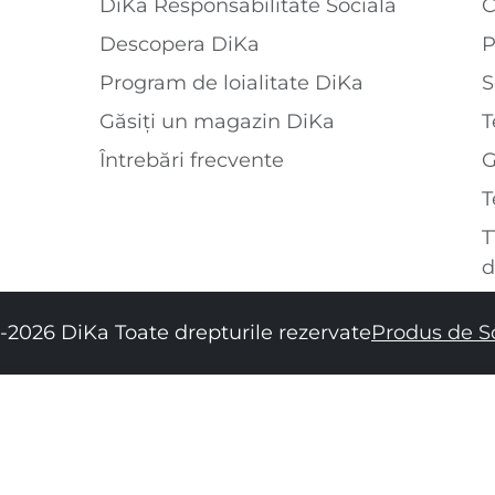
DiKa Responsabilitate Socială
C
Descopera DiKa
P
Program de loialitate DiKa
S
Găsiți un magazin DiKa
T
Întrebări frecvente
T
T
d
-2026 DiKa Toate drepturile rezervate
Produs de S
34
36
38
40
42
44
46