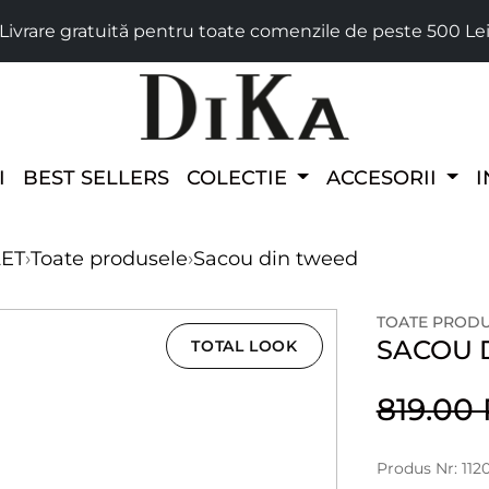
Livrare gratuită pentru toate comenzile de peste 500 Le
I
BEST SELLERS
COLECTIE
ACCESORII
I
LET
›
Toate produsele
›
Sacou din tweed
TOATE PROD
SACOU 
TOTAL LOOK
819.00
Produs Nr: 112