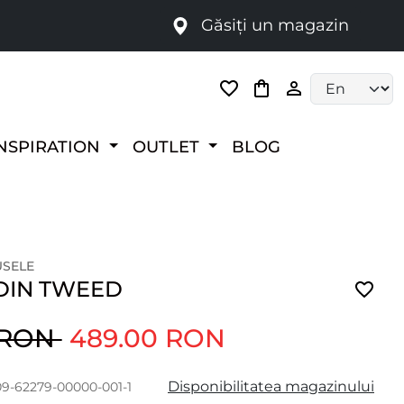
Găsiți un magazin
i
Language selec
NSPIRATION
OUTLET
BLOG
USELE
DIN TWEED
 RON
489.00 RON
Disponibilitatea magazinului
09-62279-00000-001-1