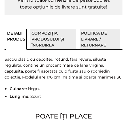
Pentru toate comenzile de peste 500 lei.
toate opțiunile de livrare sunt gratuite!
DETALII
COMPOZIȚIA
POLITICA DE
PRODUS
PRODUSULUI ȘI
LIVRARE /
ÎNGRIJIREA
RETURNARE
Sacou clasic cu decolteu rotund, fara revere, silueta
regulata, contine un procent mare de lana virgina,
captusita, poate fi asortata cu o fusta sau o rochiedin
colectie. Modelul are 176 cm inaltime si poarta marimea 36
Culoare:
Negru
Lungime:
Scurt
POATE ÎȚI PLACE