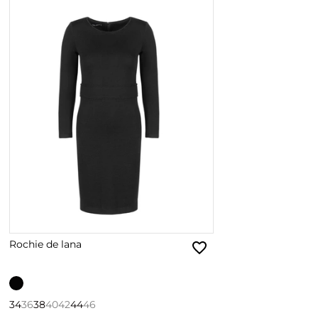
Rochie de lana
34
36
38
40
42
44
46