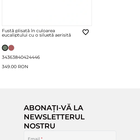
Fustă plisată în culoarea
eucaliptului cu o siluetă aerisită
34
36
38
40
42
44
46
349.00 RON
ABONAȚI-VĂ LA
NEWSLETTERUL
NOSTRU
Email
*