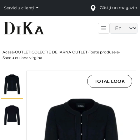
Găsiți un magazin
Serviciu clienți
Language sele
Acasă
›
OUTLET
›
COLECTIE DE IARNA OUTLET
›
Toate produsele
›
Sacou cu lana virgina
TOTAL LOOK