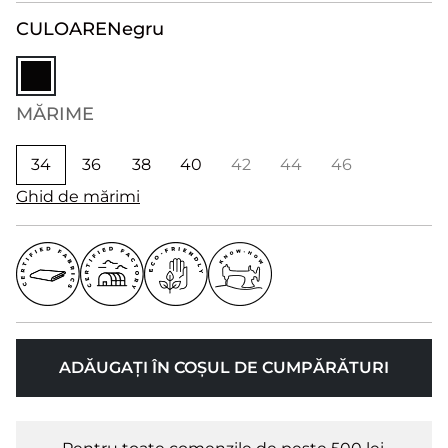
CULOARE
Negru
MĂRIME
34
36
38
40
42
44
46
Ghid de mărimi
ADĂUGAȚI ÎN COȘUL DE CUMPĂRĂTURI