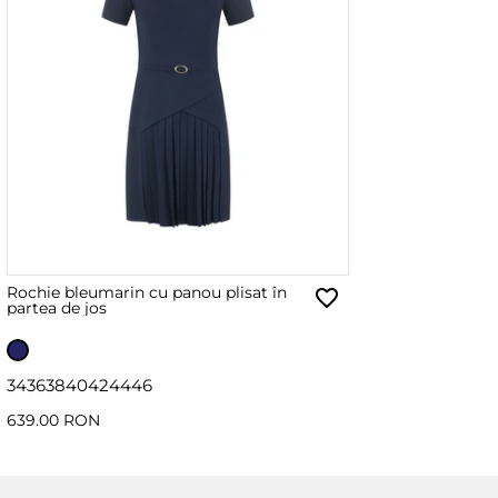
Rochie bleumarin cu panou plisat în
partea de jos
34
36
38
40
42
44
46
639.00 RON