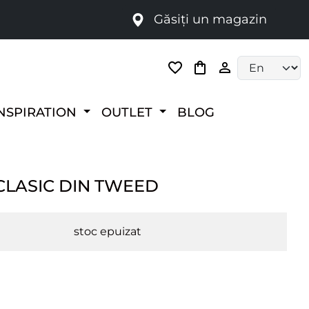
Găsiți un magazin
i
Language selec
NSPIRATION
OUTLET
BLOG
CLASIC DIN TWEED
stoc epuizat