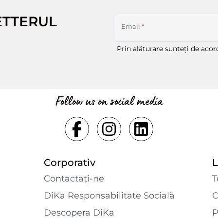
ETTERUL
Email
*
Prin alăturare sunteți de aco
Follow us on social media
Corporativ
L
Contactaţi-ne
T
DiKa Responsabilitate Socială
C
Descopera DiKa
P