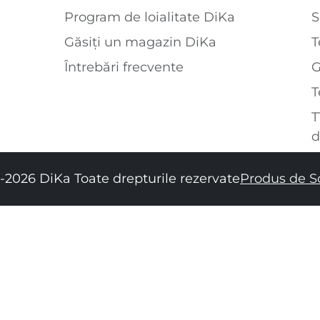
Program de loialitate DiKa
S
Găsiți un magazin DiKa
T
Întrebări frecvente
T
T
d
-2026 DiKa Toate drepturile rezervate
Produs de S