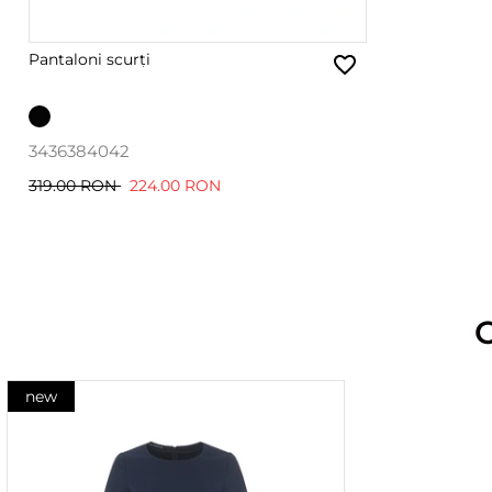
Pantaloni scurți
34
36
38
40
42
319.00 RON
224.00 RON
new