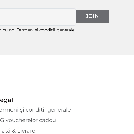
JOIN
rd cu noi
Termeni și condiții generale
egal
ermeni și condiții generale
G voucherelor cadou
lată & Livrare