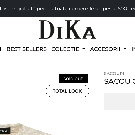
Livrare gratuită pentru toate comenzile de peste 500 Le
I
BEST SELLERS
COLECTIE
ACCESORII
I
SACOURI
sold out
SACOU 
TOTAL LOOK