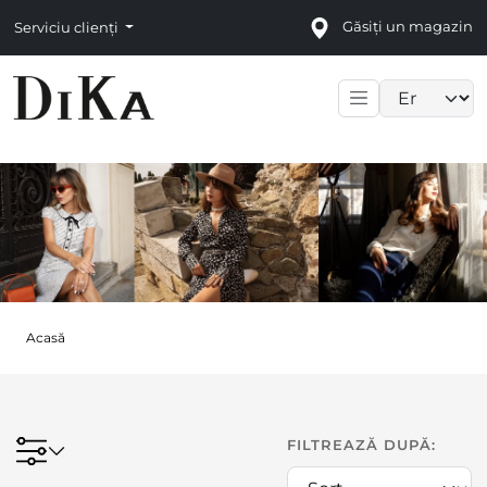
Găsiți un magazin
Serviciu clienți
Language sele
Acasă
FILTREAZĂ DUPĂ: