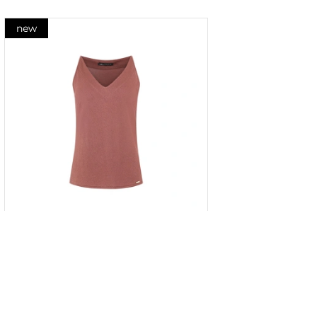
new
Top cu fir metalic în culoarea țiglă