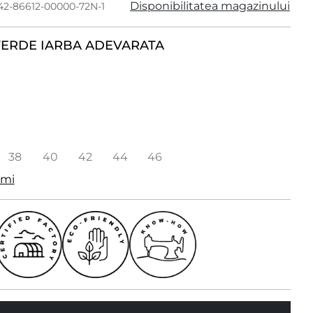
Disponibilitatea magazinului
742-86612-00000-72N-1
ERDE IARBA ADEVARATA
38
40
42
44
46
imi