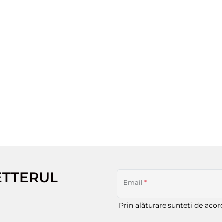
ETTERUL
Email
*
Prin alăturare sunteți de aco