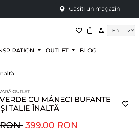
Găsiți un magazin
i
Language selec
NSPIRATION
OUTLET
BLOG
înaltă
 VARĂ OUTLET
 VERDE CU MÂNECI BUFANTE
ȘI TALIE ÎNALTĂ
0 RON
399.00 RON