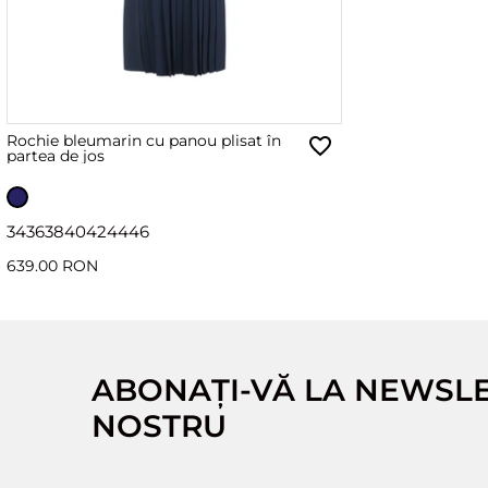
Rochie bleumarin cu panou plisat în
partea de jos
34
36
38
40
42
44
46
639.00 RON
ABONAȚI-VĂ LA NEWSL
NOSTRU