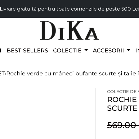
Livrare gratuită pentru toate comenzile de peste 500 Le
I
BEST SELLERS
COLECTIE
ACCESORII
I
ET
›
Rochie verde cu mâneci bufante scurte și talie 
COLECTIE DE
ROCHIE
SCURTE 
569.0