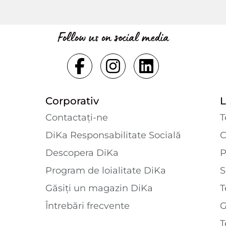
Follow us on social media
Corporativ
L
Contactaţi-ne
T
DiKa Responsabilitate Socială
C
Descopera DiKa
P
Program de loialitate DiKa
S
Găsiți un magazin DiKa
T
Întrebări frecvente
T