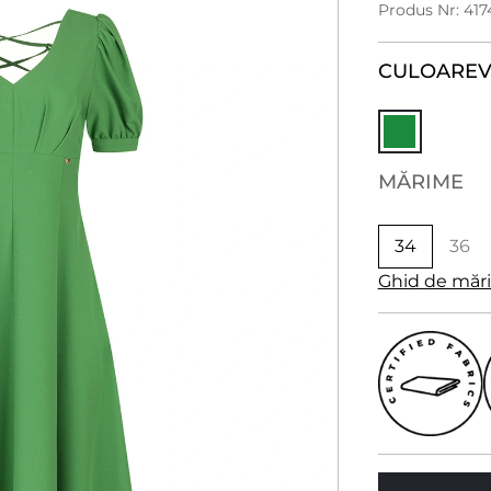
Produs Nr: 41
CULOARE
V
MĂRIME
34
36
Ghid de măr