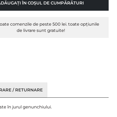
ADĂUGAȚI ÎN COȘUL DE CUMPĂRĂTURI
oate comenzile de peste 500 lei. toate opțiunile
de livrare sunt gratuite!
VRARE / RETURNARE
ste în jurul genunchiului.