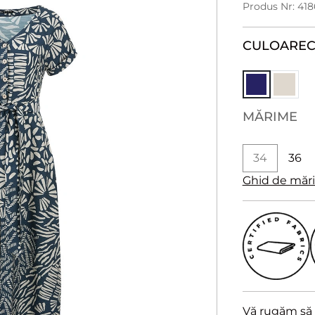
Produs Nr: 418
CULOARE
MĂRIME
34
36
Ghid de măr
Vă rugăm să a