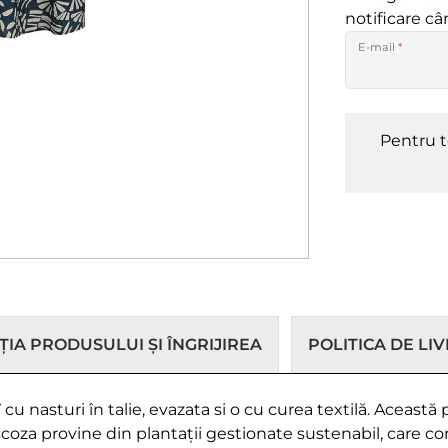
notificare c
E-mail
*
Pentru t
IA PRODUSULUI ȘI ÎNGRIJIREA
POLITICA DE LI
u nasturi în talie, evazata si o cu curea textilă. Această
scoza provine din plantații gestionate sustenabil, care co