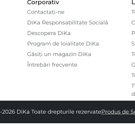
Corporativ
L
Contactaţi-ne
T
DiKa Responsabilitate Socială
C
Descopera DiKa
P
Program de loialitate DiKa
S
Găsiți un magazin DiKa
T
Întrebări frecvente
T
T
d
-2026 DiKa Toate drepturile rezervate
Produs de S