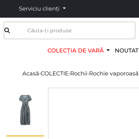
Serviciu clienți
Căuta-ți produse
COLECȚIA DE VARĂ
NOUTAT
Acasă
›
COLECTIE
›
Rochii
›
Rochie vaporoasă a