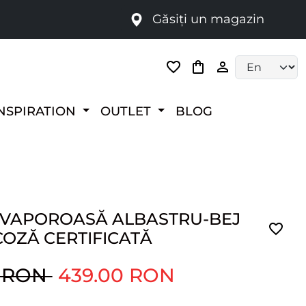
Găsiți un magazin
i
Language selec
NSPIRATION
OUTLET
BLOG
 VAPOROASĂ ALBASTRU-BEJ
COZĂ CERTIFICATĂ
0 RON
439.00 RON