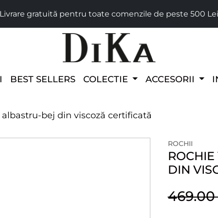
Livrare gratuită pentru toate comenzile de peste 500 Le
I
BEST SELLERS
COLECTIE
ACCESORII
I
lbastru-bej din viscoză certificată
ROCHII
ROCHIE
DIN VIS
469.0