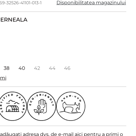
Disponibilitatea magazinului
69-32526-41101-013-1
CERNEALA
38
40
42
44
46
imi
dăugați adresa dvs. de e-mail aici pentru a primi o