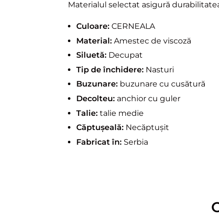
Materialul selectat asigură durabilitatea
Culoare:
CERNEALA
Material:
Amestec de viscoză
Siluetă:
Decupat
Tip de închidere:
Nasturi
Buzunare:
buzunare cu cusătură
Decolteu:
anchior cu guler
Talie:
talie medie
Căptușeală:
Necăptușit
Fabricat în:
Serbia