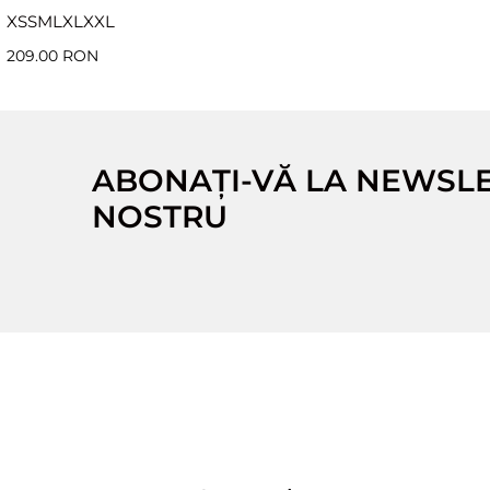
XS
S
M
L
XL
XXL
209.00 RON
ABONAȚI-VĂ LA NEWSL
NOSTRU