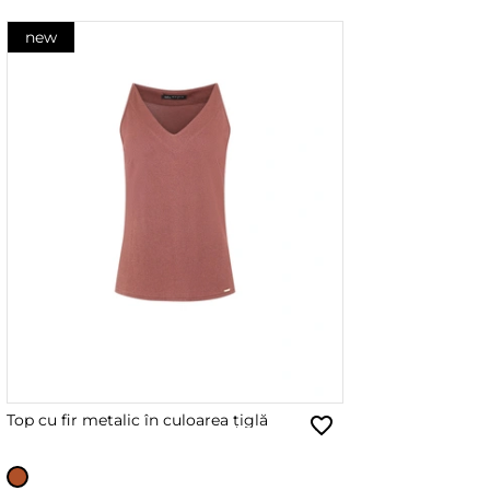
new
Top cu fir metalic în culoarea țiglă