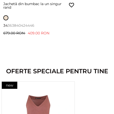
Jachetă din bumbac la un singur
rand
34
36
38
40
42
44
46
679.00 RON
409.00 RON
OFERTE SPECIALE PENTRU TINE
new