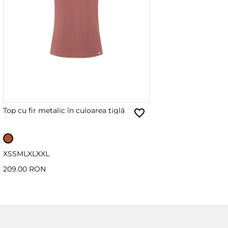
Top cu fir metalic în culoarea țiglă
XS
S
M
L
XL
XXL
209.00 RON