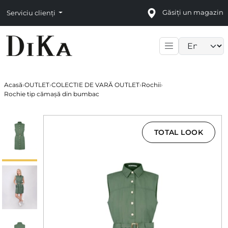
Găsiți un magazin
Serviciu clienți
Language sele
Acasă
›
OUTLET
›
COLECTIE DE VARĂ OUTLET
›
Rochii
›
Rochie tip cămașă din bumbac
TOTAL LOOK