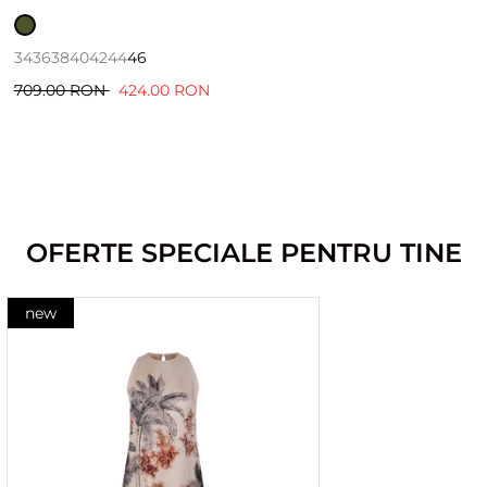
34
36
38
40
42
44
46
709.00 RON
424.00 RON
OFERTE SPECIALE PENTRU TINE
new