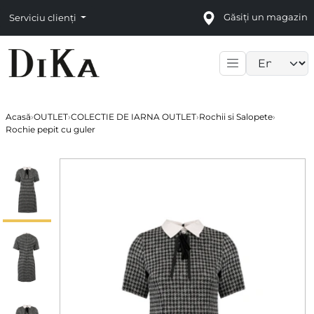
Găsiți un magazin
Serviciu clienți
Language sele
Acasă
›
OUTLET
›
COLECTIE DE IARNA OUTLET
›
Rochii si Salopete
›
Rochie pepit cu guler