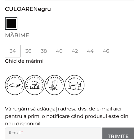
CULOARE
Negru
MĂRIME
34
36
38
40
42
44
46
Ghid de mărimi
Vă rugăm să adăugați adresa dvs. de e-mail aici
pentru a primi o notificare când produsul este din
nou disponibil
E-mail
*
TRIMITE