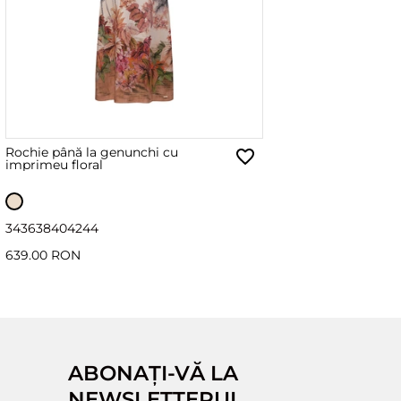
Rochie până la genunchi cu
imprimeu floral
34
36
38
40
42
44
639.00 RON
ABONAȚI-VĂ LA
NEWSLETTERUL