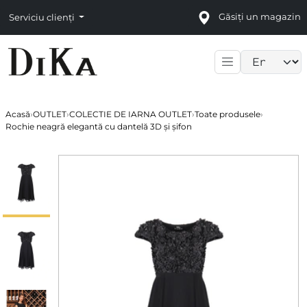
Găsiți un magazin
Serviciu clienți
Language sele
Acasă
›
OUTLET
›
COLECTIE DE IARNA OUTLET
›
Toate produsele
›
Rochie neagră elegantă cu dantelă 3D și șifon