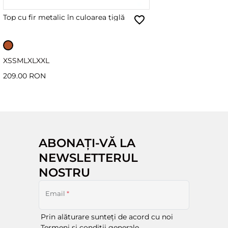
Top cu fir metalic în culoarea țiglă
XS
S
M
L
XL
XXL
209.00 RON
ABONAȚI-VĂ LA
NEWSLETTERUL
NOSTRU
Email
*
Prin alăturare sunteți de acord cu noi
Termeni și condiții generale