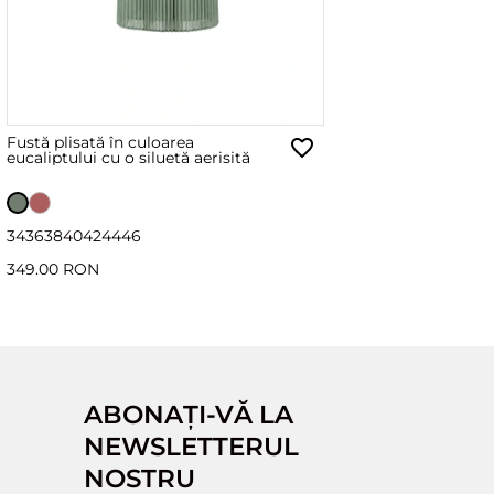
Fustă plisată în culoarea
eucaliptului cu o siluetă aerisită
34
36
38
40
42
44
46
349.00 RON
ABONAȚI-VĂ LA
NEWSLETTERUL
NOSTRU