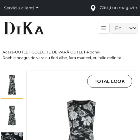
Găsiți un magazin
Serviciu clienți
Language sele
Acasă
›
OUTLET
›
COLECTIE DE VARĂ OUTLET
›
Rochii
›
Rochie neagra de vara cu flori albe, fara maneci, cu talie definita
TOTAL LOOK