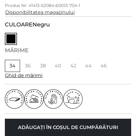
Produs Nr: 41413-52084-60013-704-1
Disponibilitatea magazinului
CULOARE
Negru
MĂRIME
34
36
38
40
42
44
46
Ghid de mărimi
ADĂUGAȚI ÎN COȘUL DE CUMPĂRĂTURI