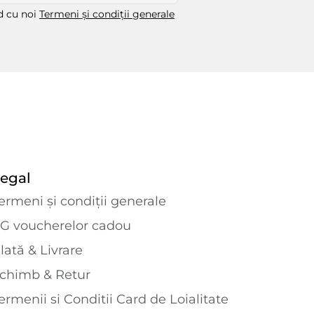
rd cu noi
Termeni și condiții generale
egal
ermeni și condiții generale
G voucherelor cadou
lată & Livrare
chimb & Retur
ermenii si Conditii Card de Loialitate