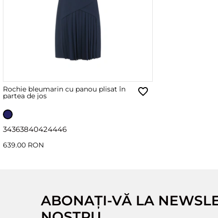
Rochie bleumarin cu panou plisat în
partea de jos
34
36
38
40
42
44
46
639.00 RON
ABONAȚI-VĂ LA NEWSL
NOSTRU