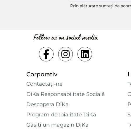
Prin alăturare sunteți de aco
Follow us on social media
Corporativ
L
Contactaţi-ne
T
DiKa Responsabilitate Socială
C
Descopera DiKa
P
Program de loialitate DiKa
S
Găsiți un magazin DiKa
T