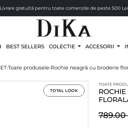
Livrare gratuită pentru toate comenzile de peste 500 Le
I
BEST SELLERS
COLECTIE
ACCESORII
I
LET
›
Toate produsele
›
Rochie neagră cu broderie flor
TOATE PROD
ROCHIE
TOTAL LOOK
FLORAL
789.0