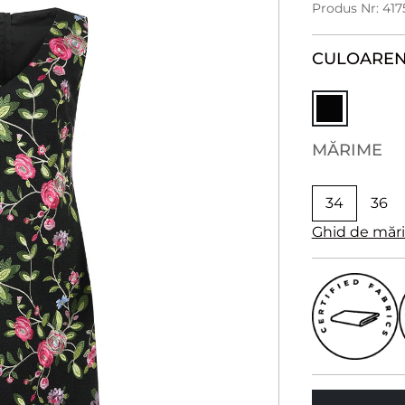
Produs Nr: 41
CULOARE
N
MĂRIME
34
36
Ghid de măr