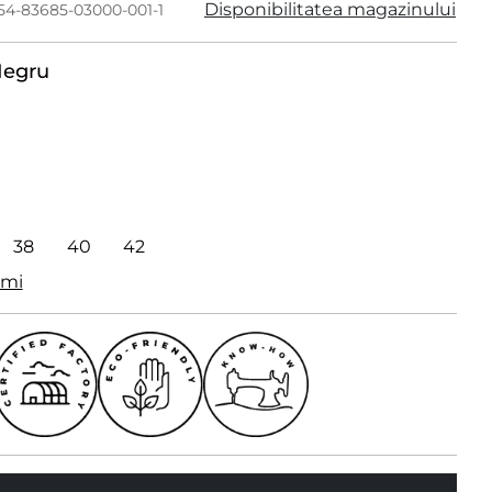
Disponibilitatea magazinului
754-83685-03000-001-1
egru
38
40
42
imi