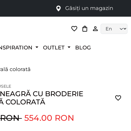
Găsiți un magazin
i
Language selec
NSPIRATION
OUTLET
BLOG
ală colorată
USELE
 NEAGRĂ CU BRODERIE
Ă COLORATĂ
0 RON
554.00 RON