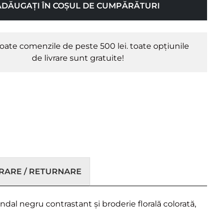
ADĂUGAȚI ÎN COȘUL DE CUMPĂRĂTURI
oate comenzile de peste 500 lei. toate opțiunile
de livrare sunt gratuite!
VRARE / RETURNARE
dal negru contrastant și broderie florală colorată,