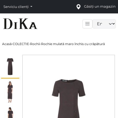
Găsiți un magazin
Serviciu clienți
Language sele
Acasă
›
COLECTIE
›
Rochii
›
Rochie mulată maro închis cu crăpătură