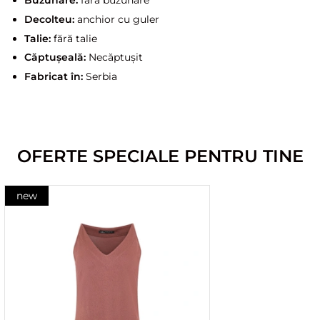
Buzunare:
fără buzunare
Decolteu:
anchior cu guler
Talie:
fără talie
Căptușeală:
Necăptușit
Fabricat în:
Serbia
OFERTE SPECIALE PENTRU TINE
new