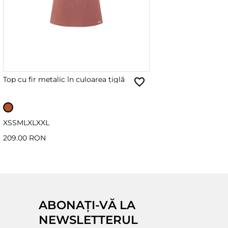
Top cu fir metalic în culoarea țiglă
XS
S
M
L
XL
XXL
209.00 RON
ABONAȚI-VĂ LA
NEWSLETTERUL