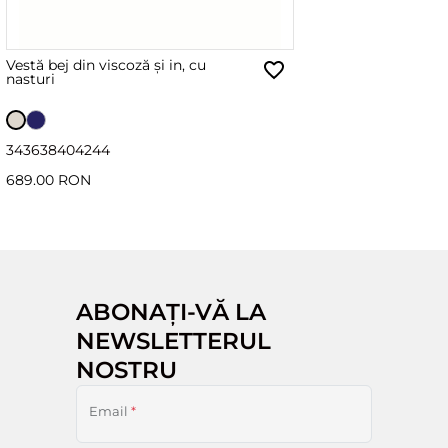
Vestă bej din viscoză și in, cu
nasturi
34
36
38
40
42
44
689.00 RON
ABONAȚI-VĂ LA
NEWSLETTERUL
NOSTRU
Email
*