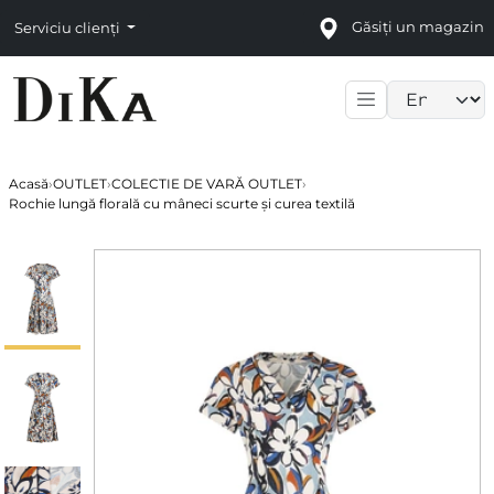
Găsiți un magazin
Serviciu clienți
Language sele
Acasă
›
OUTLET
›
COLECTIE DE VARĂ OUTLET
›
Rochie lungă florală cu mâneci scurte și curea textilă