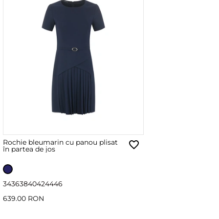
Rochie bleumarin cu panou plisat
în partea de jos
34
36
38
40
42
44
46
639.00 RON