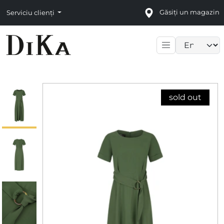
Găsiți un magazin
Serviciu clienți
Language sele
sold out