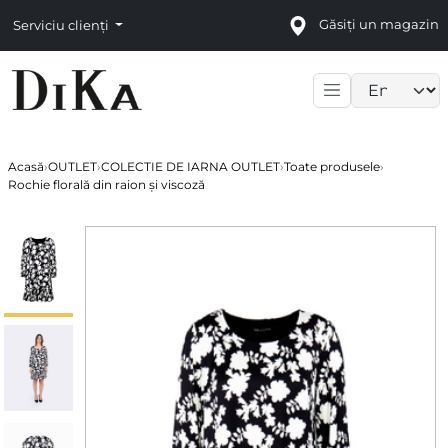
Găsiți un magazin
Serviciu clienți
Language sele
Acasă
›
OUTLET
›
COLECTIE DE IARNA OUTLET
›
Toate produsele
›
Rochie florală din raion și viscoză