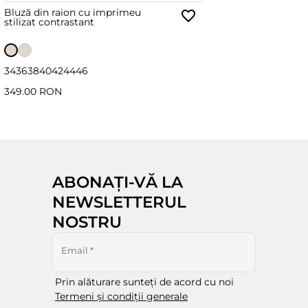
Bluză din raion cu imprimeu
stilizat contrastant
34
36
38
40
42
44
46
349.00 RON
ABONAȚI-VĂ LA
NEWSLETTERUL
NOSTRU
Email
*
Prin alăturare sunteți de acord cu noi
Termeni și condiții generale