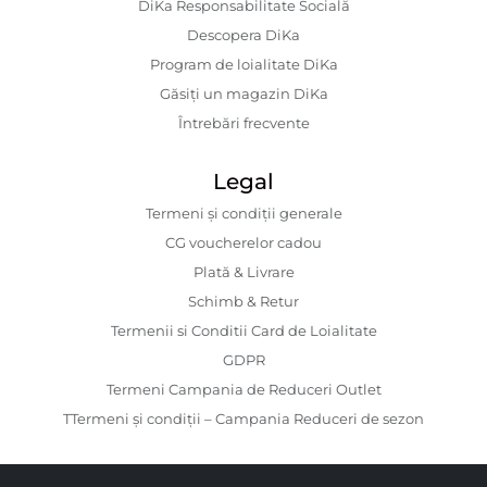
DiKa Responsabilitate Socială
Descopera DiKa
Program de loialitate DiKa
Găsiți un magazin DiKa
Întrebări frecvente
Legal
Termeni și condiții generale
CG voucherelor cadou
Plată & Livrare
Schimb & Retur
Termenii si Conditii Card de Loialitate
GDPR
Termeni Campania de Reduceri Outlet
TTermeni și condiții – Campania Reduceri de sezon