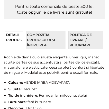
Pentru toate comenzile de peste 500 lei.
toate opțiunile de livrare sunt gratuite!
DETALII
COMPOZIȚIA
POLITICA DE
PRODUS
PRODUSULUI ȘI
LIVRARE /
ÎNGRIJIREA
RETURNARE
Rochie de damă cu o siluetă elegantă, umeri goi, mâneci
scurte, partea de sus accentuată și partea de jos evazată,
materialul are elasticitate, ceea ce oferă confort și libertate
de mișcare. Modelul este potrivit pentru ocazii formale.
Culoare:
VERDE IARBA ADEVARATA
Siluetă:
Decupat
Tip de închidere:
Fermoar la mijlocul spatelui
Buzunare:
fără buzunare
Decolteu:
Umăr gol