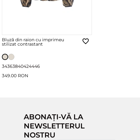
Bluză din raion cu imprimeu
stilizat contrastant
34
36
38
40
42
44
46
349.00 RON
ABONAȚI-VĂ LA
NEWSLETTERUL
NOSTRU