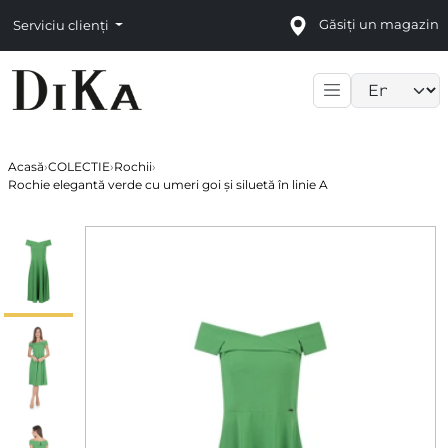
Găsiți un magazin
Serviciu clienți
Language sele
Acasă
›
COLECTIE
›
Rochii
›
Rochie elegantă verde cu umeri goi și siluetă în linie A