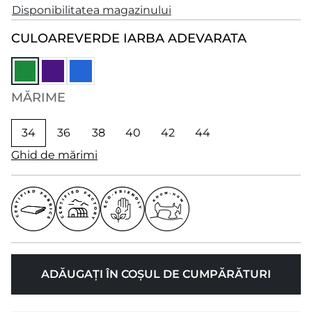
Disponibilitatea magazinului
CULOARE
VERDE IARBA ADEVARATA
MĂRIME
34
36
38
40
42
44
Ghid de mărimi
ADĂUGAȚI ÎN COȘUL DE CUMPĂRĂTURI