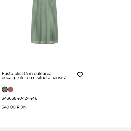
Fustă plisată în culoarea
eucaliptului cu o siluetă aerisită
34
36
38
40
42
44
46
349.00 RON