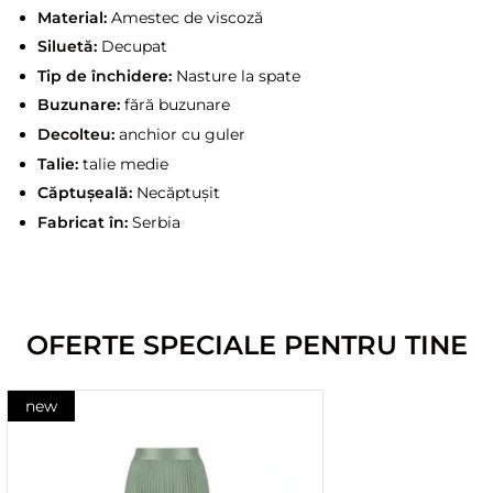
Material:
Amestec de viscoză
Siluetă:
Decupat
Tip de închidere:
Nasture la spate
Buzunare:
fără buzunare
Decolteu:
anchior cu guler
Talie:
talie medie
Căptușeală:
Necăptușit
Fabricat în:
Serbia
OFERTE SPECIALE PENTRU TINE
new