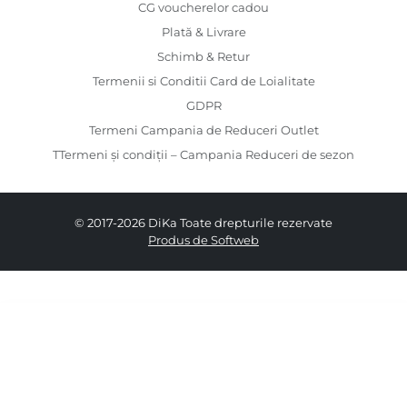
CG voucherelor cadou
Plată & Livrare
Schimb & Retur
Termenii si Conditii Card de Loialitate
GDPR
Termeni Campania de Reduceri Outlet
TTermeni și condiții – Campania Reduceri de sezon
© 2017-2026 DiKa Toate drepturile rezervate
Produs de Softweb
439.00 RON
409.00 RON
34
36
38
40
42
44
46