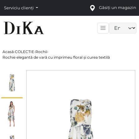
Găsiți un magazin
Serviciu clienți
Language sele
Acasă
›
COLECTIE
›
Rochii
›
Rochie elegantă de vară cu imprimeu floral și curea textilă