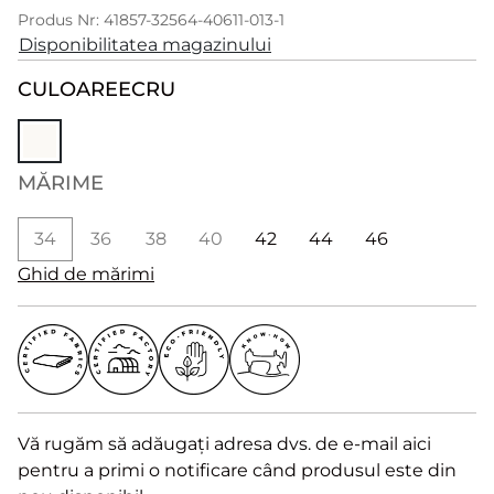
Produs Nr: 41857-32564-40611-013-1
Disponibilitatea magazinului
CULOARE
ECRU
MĂRIME
34
36
38
40
42
44
46
Ghid de mărimi
Vă rugăm să adăugați adresa dvs. de e-mail aici
pentru a primi o notificare când produsul este din