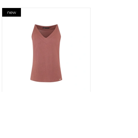
new
Top cu fir metalic în culoarea țiglă