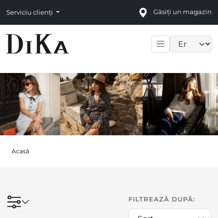
Găsiți un magazin
Serviciu clienți
Language sele
Acasă
FILTREAZĂ DUPĂ: