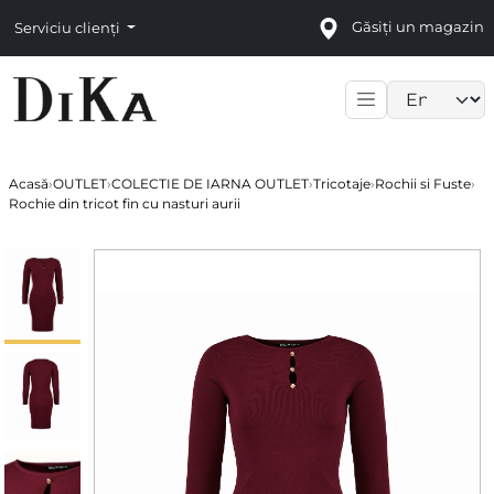
Găsiți un magazin
Serviciu clienți
Language sele
Acasă
›
OUTLET
›
COLECTIE DE IARNA OUTLET
›
Tricotaje
›
Rochii si Fuste
›
Rochie din tricot fin cu nasturi aurii