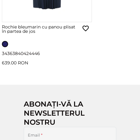
Rochie bleumarin cu panou plisat
în partea de jos
34
36
38
40
42
44
46
639.00 RON
ABONAȚI-VĂ LA
NEWSLETTERUL
NOSTRU
Email
*