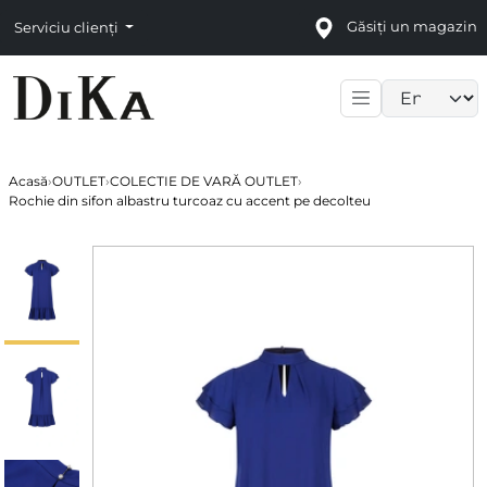
Găsiți un magazin
Serviciu clienți
Language sele
Acasă
›
OUTLET
›
COLECTIE DE VARĂ OUTLET
›
Rochie din sifon albastru turcoaz cu accent pe decolteu