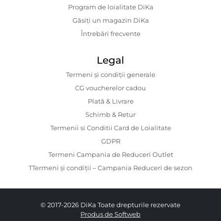
Program de loialitate DiKa
Găsiți un magazin DiKa
Întrebări frecvente
Legal
Termeni și condiții generale
CG voucherelor cadou
Plată & Livrare
Schimb & Retur
Termenii si Conditii Card de Loialitate
GDPR
Termeni Campania de Reduceri Outlet
TTermeni și condiții – Campania Reduceri de sezon
© 2017-2026 DiKa Toate drepturile rezervate
Produs de Softweb