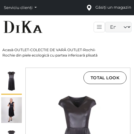
Găsiți un magazin
Serviciu clienți
Language sele
Acasă
›
OUTLET
›
COLECTIE DE VARĂ OUTLET
›
Rochii
›
Rochie din piele ecologică cu partea inferioară plisată
TOTAL LOOK