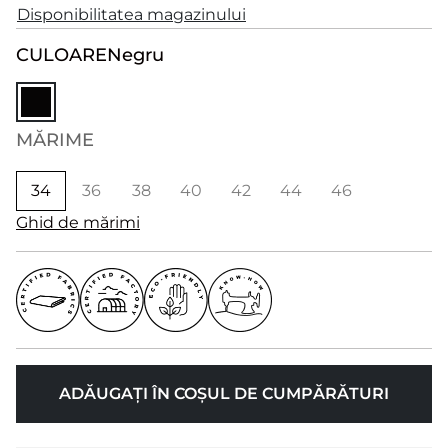
Disponibilitatea magazinului
CULOARE
Negru
MĂRIME
34
36
38
40
42
44
46
Ghid de mărimi
ADĂUGAȚI ÎN COȘUL DE CUMPĂRĂTURI