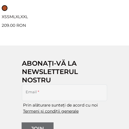
XS
S
M
L
XL
XXL
209.00 RON
ABONAȚI-VĂ LA
NEWSLETTERUL
NOSTRU
Email
*
Prin alăturare sunteți de acord cu noi
Termeni și condiții generale
JOIN