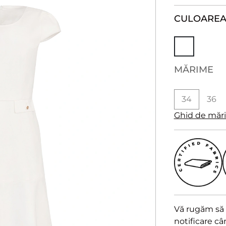
CULOARE
MĂRIME
34
36
Ghid de măr
Vă rugăm să a
notificare c