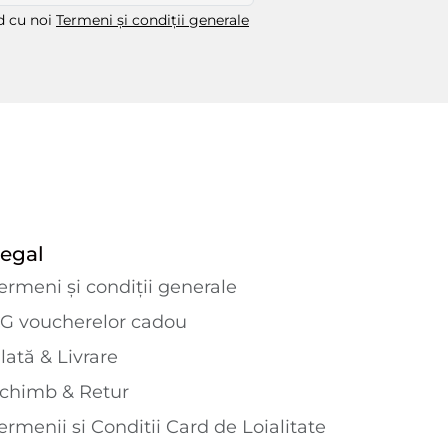
rd cu noi
Termeni și condiții generale
egal
ermeni și condiții generale
G voucherelor cadou
lată & Livrare
chimb & Retur
ermenii si Conditii Card de Loialitate