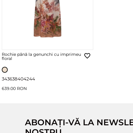
Rochie până la genunchi cu imprimeu
floral
34
36
38
40
42
44
639.00 RON
ABONAȚI-VĂ LA NEWSL
NOSTRU