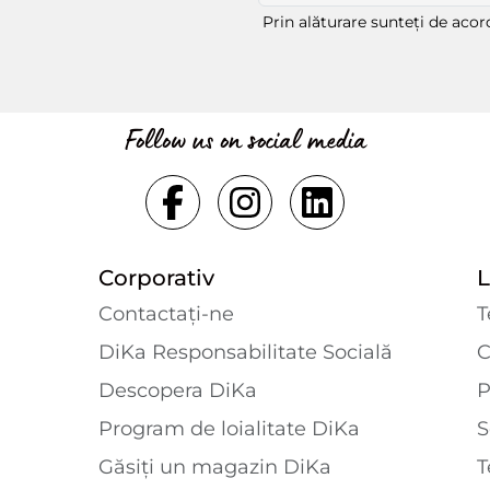
Prin alăturare sunteți de aco
Follow us on social media
Corporativ
L
Contactaţi-ne
T
DiKa Responsabilitate Socială
C
Descopera DiKa
P
Program de loialitate DiKa
S
Găsiți un magazin DiKa
T