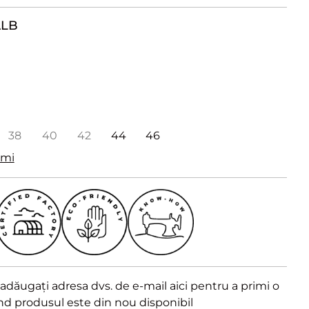
ALB
38
40
42
44
46
imi
dăugați adresa dvs. de e-mail aici pentru a primi o
ând produsul este din nou disponibil