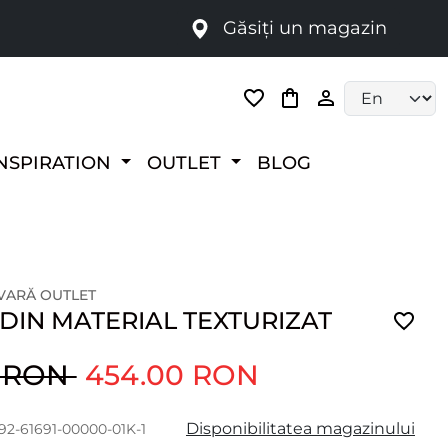
Găsiți un magazin
i
Language selec
NSPIRATION
OUTLET
BLOG
 VARĂ OUTLET
DIN MATERIAL TEXTURIZAT
0 RON
454.00 RON
Disponibilitatea magazinului
92-61691-00000-01K-1