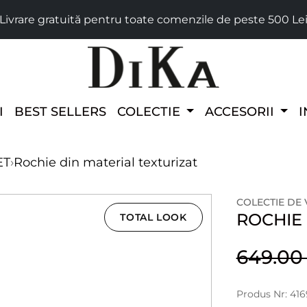
Livrare gratuită pentru toate comenzile de peste 500 Le
I
BEST SELLERS
COLECTIE
ACCESORII
I
ET
›
Rochie din material texturizat
COLECTIE DE
ROCHIE 
TOTAL LOOK
649.0
Produs Nr: 416