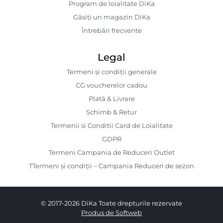
Program de loialitate DiKa
Găsiți un magazin DiKa
Întrebări frecvente
Legal
Termeni și condiții generale
CG voucherelor cadou
Plată & Livrare
Schimb & Retur
Termenii si Conditii Card de Loialitate
GDPR
Termeni Campania de Reduceri Outlet
TTermeni și condiții – Campania Reduceri de sezon
© 2017-2026 DiKa Toate drepturile rezervate
Produs de Softweb