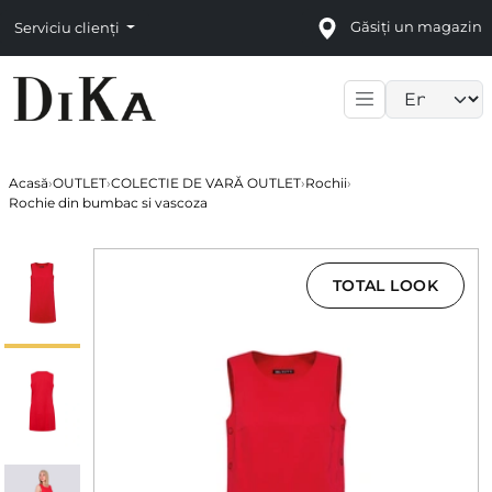
Găsiți un magazin
Serviciu clienți
Language sele
Acasă
›
OUTLET
›
COLECTIE DE VARĂ OUTLET
›
Rochii
›
Rochie din bumbac si vascoza
TOTAL LOOK