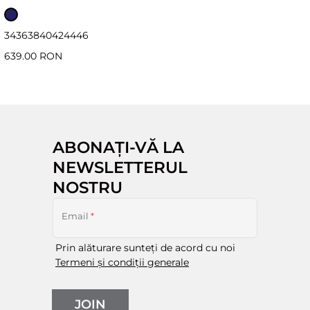
34
36
38
40
42
44
46
639.00 RON
ABONAȚI-VĂ LA
NEWSLETTERUL
NOSTRU
Email
*
Prin alăturare sunteți de acord cu noi
Termeni și condiții generale
JOIN