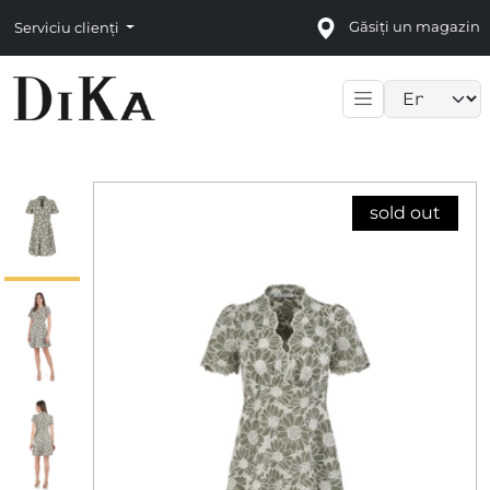
Găsiți un magazin
Serviciu clienți
Language sele
sold out