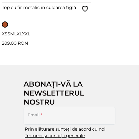
Top cu fir metalic în culoarea țiglă
XS
S
M
L
XL
XXL
209.00 RON
ABONAȚI-VĂ LA
NEWSLETTERUL
NOSTRU
Email
*
Prin alăturare sunteți de acord cu noi
Termeni și condiții generale