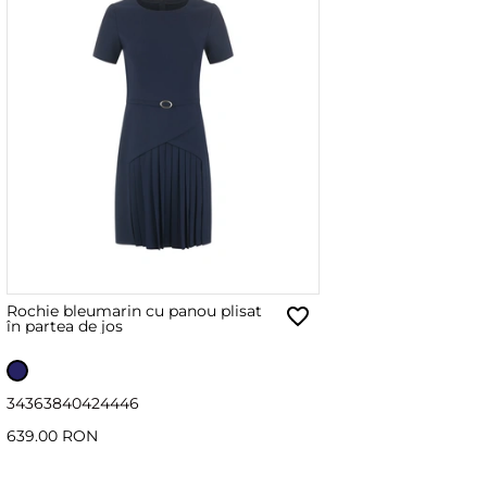
Rochie bleumarin cu panou plisat
în partea de jos
34
36
38
40
42
44
46
639.00 RON