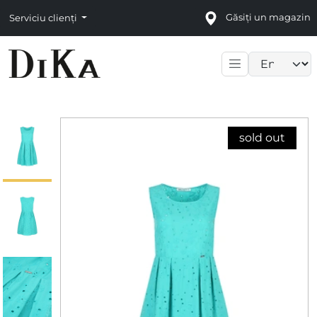
Găsiți un magazin
Serviciu clienți
Language sele
sold out