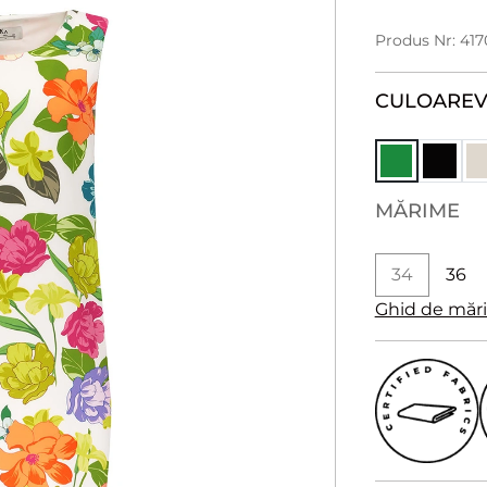
Produs Nr: 417
CULOARE
V
MĂRIME
34
36
Ghid de măr