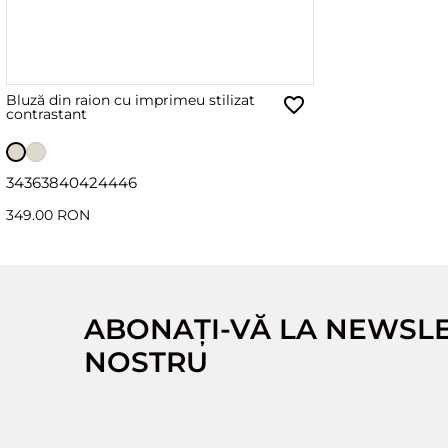
Bluză din raion cu imprimeu stilizat
contrastant
34
36
38
40
42
44
46
349.00 RON
ABONAȚI-VĂ LA NEWSL
NOSTRU