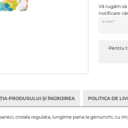
Vă rugăm să a
notificare c
E-mail
*
Pentru t
IA PRODUSULUI ȘI ÎNGRIJIREA
POLITICA DE LI
maneci, croiala regulata, lungime pana la genunchi, cu im