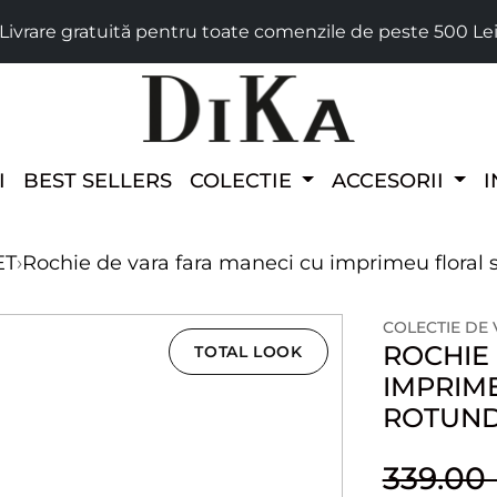
Livrare gratuită pentru toate comenzile de peste 500 Le
I
BEST SELLERS
COLECTIE
ACCESORII
I
ET
›
Rochie de vara fara maneci cu imprimeu floral 
COLECTIE DE
ROCHIE
TOTAL LOOK
IMPRIM
ROTUN
339.0