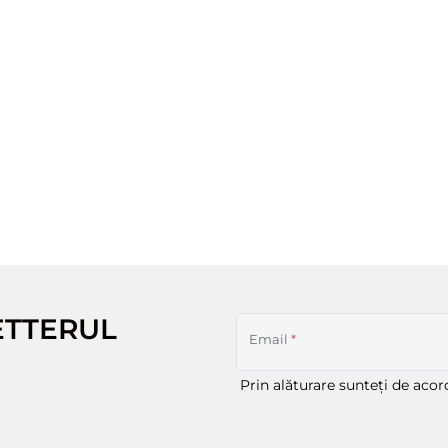
ETTERUL
Email
*
Prin alăturare sunteți de aco