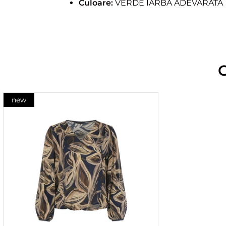
Culoare:
VERDE IARBA ADEVARATA
new