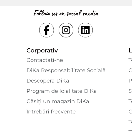
Follow us on social media
Corporativ
L
Contactaţi-ne
T
DiKa Responsabilitate Socială
C
Descopera DiKa
P
Program de loialitate DiKa
S
Găsiți un magazin DiKa
T
Întrebări frecvente
T