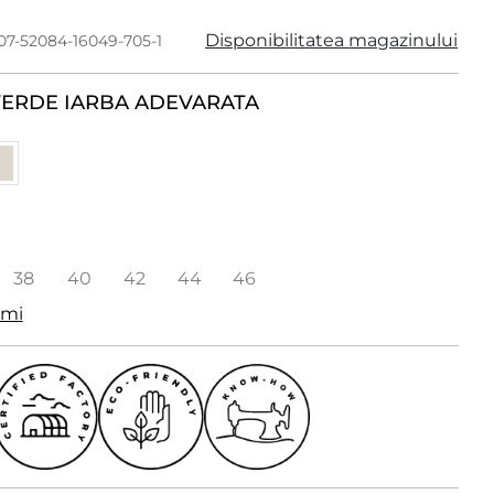
Disponibilitatea magazinului
07-52084-16049-705-1
ERDE IARBA ADEVARATA
38
40
42
44
46
imi