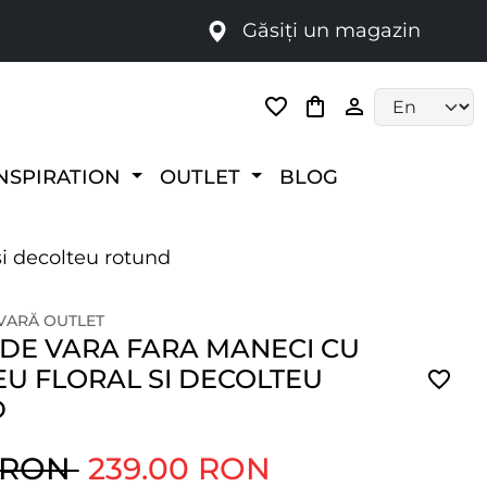
Găsiți un magazin
i
Language selec
NSPIRATION
OUTLET
BLOG
si decolteu rotund
 VARĂ OUTLET
 DE VARA FARA MANECI CU
EU FLORAL SI DECOLTEU
D
0 RON
239.00 RON