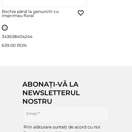
Rochie până la genunchi cu
imprimeu floral
34
36
38
40
42
44
639.00 RON
ABONAȚI-VĂ LA
NEWSLETTERUL
NOSTRU
Email
*
Prin alăturare sunteți de acord cu noi