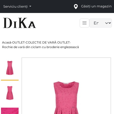
Găsiți un magazin
Serviciu clienți
Language sele
Acasă
›
OUTLET
›
COLECTIE DE VARĂ OUTLET
›
Rochie de vară din ciclam cu broderie englezească