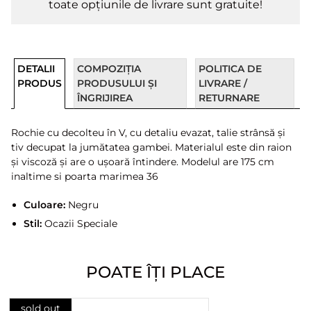
toate opțiunile de livrare sunt gratuite!
DETALII
COMPOZIȚIA
POLITICA DE
PRODUS
PRODUSULUI ȘI
LIVRARE /
ÎNGRIJIREA
RETURNARE
Rochie cu decolteu în V, cu detaliu evazat, talie strânsă și
tiv decupat la jumătatea gambei. Materialul este din raion
și viscoză și are o ușoară întindere. Modelul are 175 cm
inaltime si poarta marimea 36
Culoare:
Negru
Stil:
Ocazii Speciale
POATE ÎȚI PLACE
sold out