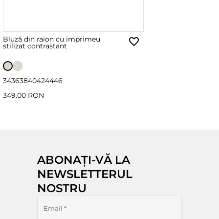
Bluză din raion cu imprimeu
stilizat contrastant
34
36
38
40
42
44
46
349.00 RON
ABONAȚI-VĂ LA
NEWSLETTERUL
NOSTRU
Email
*