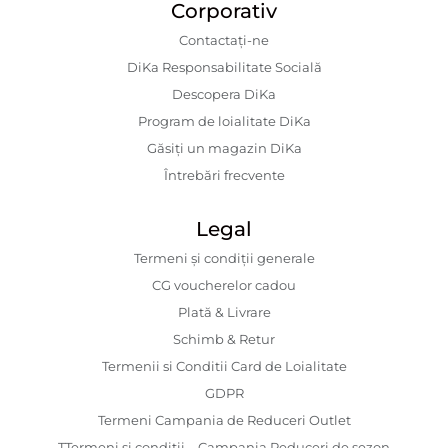
Corporativ
Contactaţi-ne
DiKa Responsabilitate Socială
Descopera DiKa
Program de loialitate DiKa
Găsiți un magazin DiKa
Întrebări frecvente
Legal
Termeni și condiții generale
CG voucherelor cadou
Plată & Livrare
Schimb & Retur
Termenii si Conditii Card de Loialitate
GDPR
Termeni Campania de Reduceri Outlet
TTermeni și condiții – Campania Reduceri de sezon