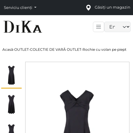
Găsiți un magazin
Serviciu clienți
Language sele
Acasă
›
OUTLET
›
COLECTIE DE VARĂ OUTLET
›
Rochie cu volan pe piept