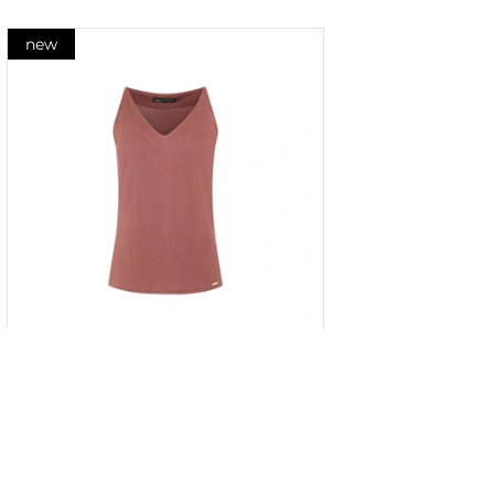
new
Top cu fir metalic în culoarea țiglă