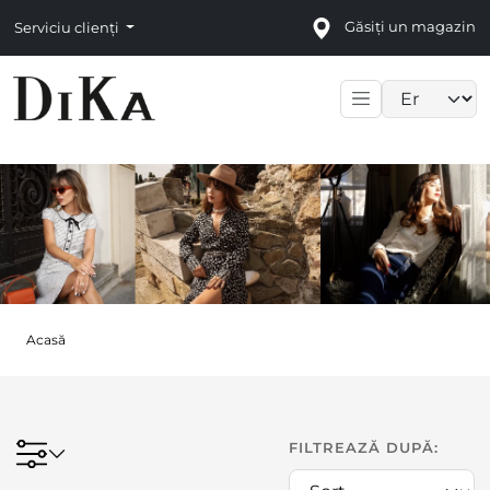
Găsiți un magazin
Serviciu clienți
Language sele
Acasă
FILTREAZĂ DUPĂ: