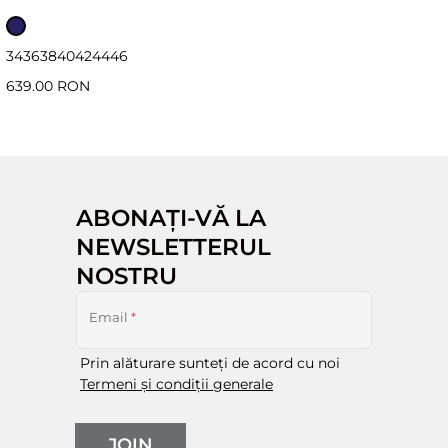
34
36
38
40
42
44
46
639.00 RON
ABONAȚI-VĂ LA
NEWSLETTERUL
NOSTRU
Email
*
Prin alăturare sunteți de acord cu noi
Termeni și condiții generale
JOIN