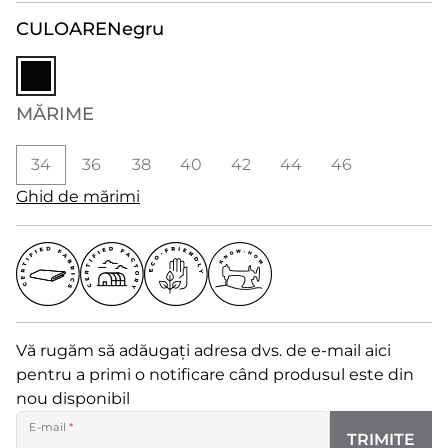
CULOARE
Negru
MĂRIME
34
36
38
40
42
44
46
Ghid de mărimi
Vă rugăm să adăugați adresa dvs. de e-mail aici
pentru a primi o notificare când produsul este din
nou disponibil
E-mail
*
TRIMITE