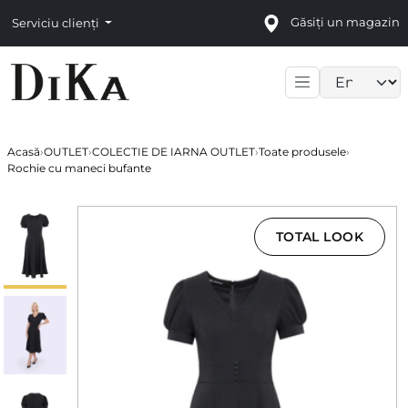
Găsiți un magazin
Serviciu clienți
Language sele
Acasă
›
OUTLET
›
COLECTIE DE IARNA OUTLET
›
Toate produsele
›
Rochie cu maneci bufante
TOTAL LOOK