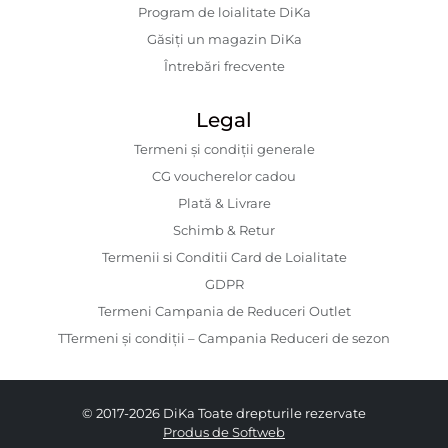
Program de loialitate DiKa
Găsiți un magazin DiKa
Întrebări frecvente
Legal
Termeni și condiții generale
CG voucherelor cadou
Plată & Livrare
Schimb & Retur
Termenii si Conditii Card de Loialitate
GDPR
Termeni Campania de Reduceri Outlet
TTermeni și condiții – Campania Reduceri de sezon
© 2017-2026 DiKa Toate drepturile rezervate
Produs de Softweb