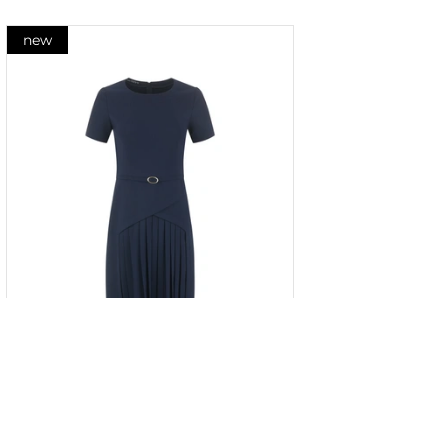
new
Rochie bleumarin cu panou plisat
în partea de jos