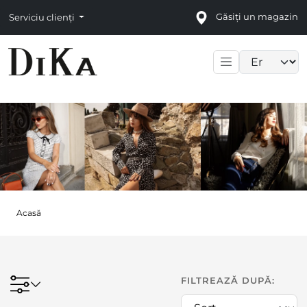
Găsiți un magazin
Serviciu clienți
Language sele
Acasă
FILTREAZĂ DUPĂ: