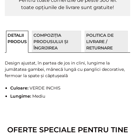
Pentru toate comenzile de peste 500 lei.
toate opțiunile de livrare sunt gratuite!
DETALII
COMPOZIȚIA
POLITICA DE
PRODUS
PRODUSULUI ȘI
LIVRARE /
ÎNGRIJIREA
RETURNARE
Design ajustat, în partea de jos in clini, lungime la
jumătatea gambei, mânecă lungă cu panglici decorative,
fermoar la spate și căptușeală
Culoare:
VERDE INCHIS
Lungime:
Mediu
OFERTE SPECIALE PENTRU TINE