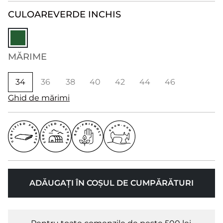
CULOARE
VERDE INCHIS
MĂRIME
34
36
38
40
42
44
46
Ghid de mărimi
ADĂUGAȚI ÎN COȘUL DE CUMPĂRĂTURI