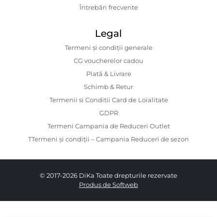
Întrebări frecvente
Legal
Termeni și condiții generale
CG voucherelor cadou
Plată & Livrare
Schimb & Retur
Termenii si Conditii Card de Loialitate
GDPR
Termeni Campania de Reduceri Outlet
TTermeni și condiții – Campania Reduceri de sezon
© 2017-2026 DiKa Toate drepturile rezervate
Produs de Softweb