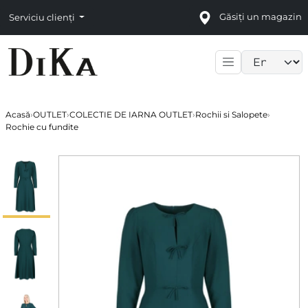
Găsiți un magazin
Serviciu clienți
Language sele
Acasă
›
OUTLET
›
COLECTIE DE IARNA OUTLET
›
Rochii si Salopete
›
Rochie cu fundite