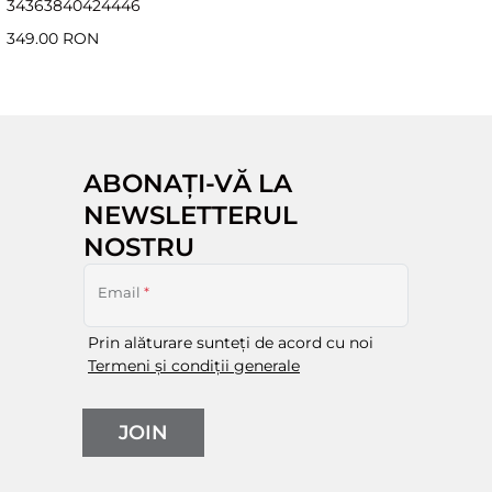
34
36
38
40
42
44
46
349.00 RON
ABONAȚI-VĂ LA
NEWSLETTERUL
NOSTRU
Email
*
Prin alăturare sunteți de acord cu noi
Termeni și condiții generale
JOIN