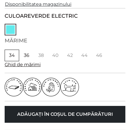
Disponibilitatea magazinului
CULOARE
VERDE ELECTRIC
MĂRIME
34
36
38
40
42
44
46
Ghid de mărimi
ADĂUGAȚI ÎN COȘUL DE CUMPĂRĂTURI