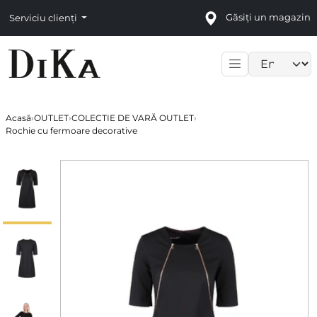
Găsiți un magazin
Serviciu clienți
Language sele
Acasă
›
OUTLET
›
COLECTIE DE VARĂ OUTLET
›
Rochie cu fermoare decorative