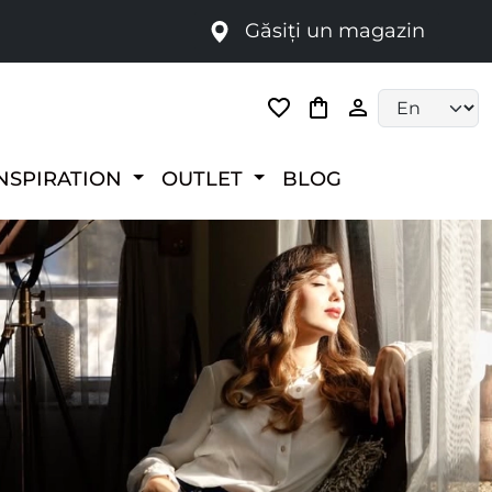
Găsiți un magazin
i
Language selec
NSPIRATION
OUTLET
BLOG