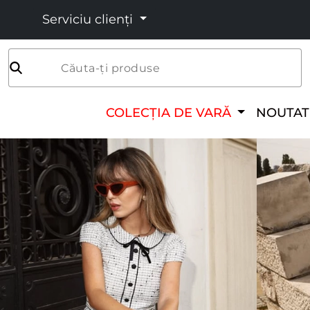
Serviciu clienți
Căuta-ți produse
COLECȚIA DE VARĂ
NOUTAT