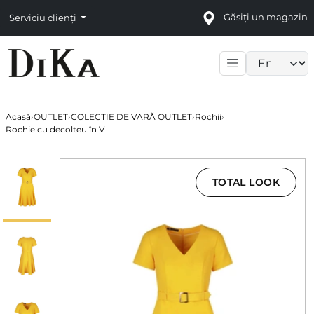
Găsiți un magazin
Serviciu clienți
Language sele
Acasă
›
OUTLET
›
COLECTIE DE VARĂ OUTLET
›
Rochii
›
Rochie cu decolteu în V
TOTAL LOOK