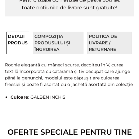
Pentru toate comenzile de peste 500 lei.
toate opțiunile de livrare sunt gratuite!
DETALII
COMPOZIȚIA
POLITICA DE
PRODUS
PRODUSULUI ȘI
LIVRARE /
ÎNGRIJIREA
RETURNARE
Rochie elegantă cu mâneci scurte, decolteu în V, curea
textilă încorporată cu cataramă și tiv decupat care ajunge
până la genunchi, modelul este căptușit are culoarea
freesiei și poate fi asortat cu o jachetă asortată din colecție
Culoare:
GALBEN INCHIS
OFERTE SPECIALE PENTRU TINE