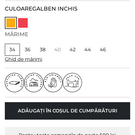
CULOARE
GALBEN INCHIS
MĂRIME
34
36
38
40
42
44
46
Ghid de mărimi
ADĂUGAȚI ÎN COȘUL DE CUMPĂRĂTURI