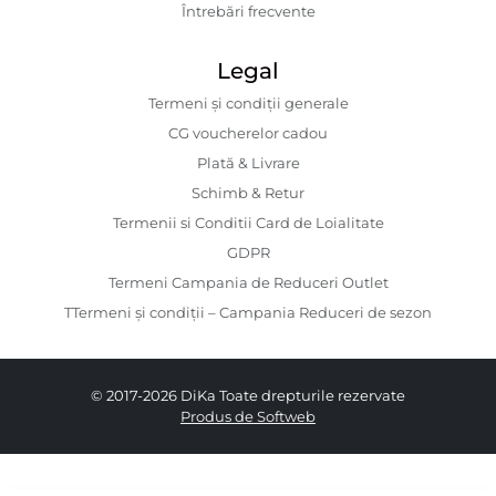
Întrebări frecvente
Legal
Termeni și condiții generale
CG voucherelor cadou
Plată & Livrare
Schimb & Retur
Termenii si Conditii Card de Loialitate
GDPR
Termeni Campania de Reduceri Outlet
TTermeni și condiții – Campania Reduceri de sezon
© 2017-2026 DiKa Toate drepturile rezervate
Produs de Softweb