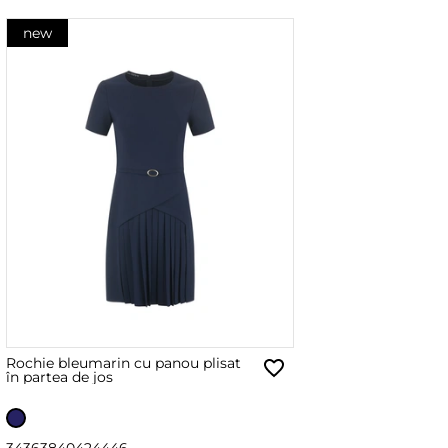
new
Rochie bleumarin cu panou plisat
în partea de jos
34
36
38
40
42
44
46