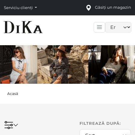
Găsiți un magazin
Serviciu clienți
Language sele
Acasă
FILTREAZĂ DUPĂ: