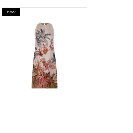
new
Rochie până la genunchi cu
imprimeu floral