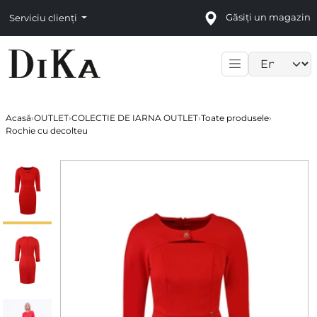
Găsiți un magazin
Serviciu clienți
Language sele
Acasă
›
OUTLET
›
COLECTIE DE IARNA OUTLET
›
Toate produsele
›
Rochie cu decolteu