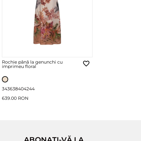
Rochie până la genunchi cu
imprimeu floral
34
36
38
40
42
44
639.00 RON
ABONAȚI-VĂ LA