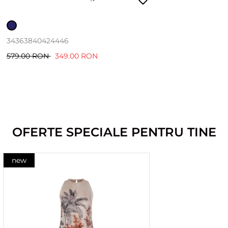
34
36
38
40
42
44
46
579.00 RON
349.00 RON
OFERTE SPECIALE PENTRU TINE
new