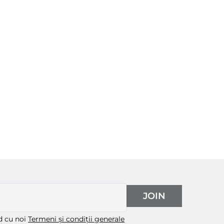
JOIN
rd cu noi
Termeni și condiții generale