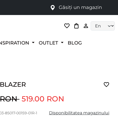
Găsiți un magazin
i
Language selec
NSPIRATION
OUTLET
BLOG
 BLAZER
0 RON
519.00 RON
Disponibilitatea magazinului
03-85017-00159-01R-1