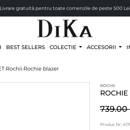
Livrare gratuită pentru toate comenzile de peste 500 Le
I
BEST SELLERS
COLECTIE
ACCESORII
I
ET
›
Rochii
›
Rochie blazer
ROCHII
ROCHIE
739.0
Produs Nr: 417