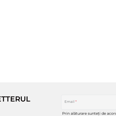
ETTERUL
Email
*
Prin alăturare sunteți de aco