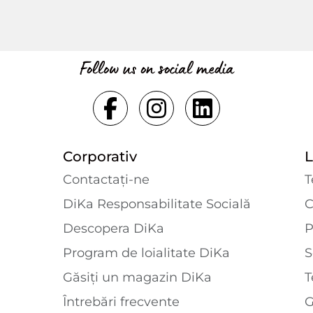
Follow us on social media
Corporativ
L
Contactaţi-ne
T
DiKa Responsabilitate Socială
C
Descopera DiKa
P
Program de loialitate DiKa
S
Găsiți un magazin DiKa
T
Întrebări frecvente