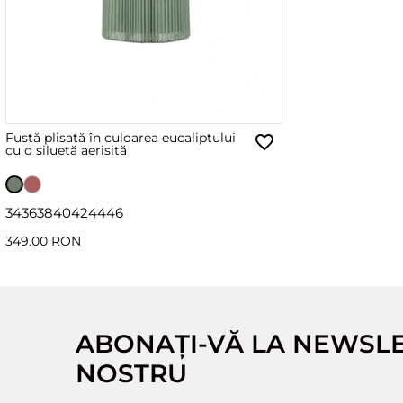
Fustă plisată în culoarea eucaliptului
cu o siluetă aerisită
34
36
38
40
42
44
46
349.00 RON
ABONAȚI-VĂ LA NEWSL
NOSTRU