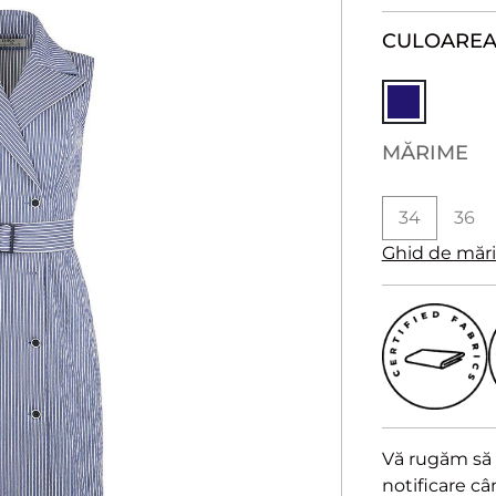
CULOARE
A
MĂRIME
34
36
Ghid de măr
Vă rugăm să a
notificare c