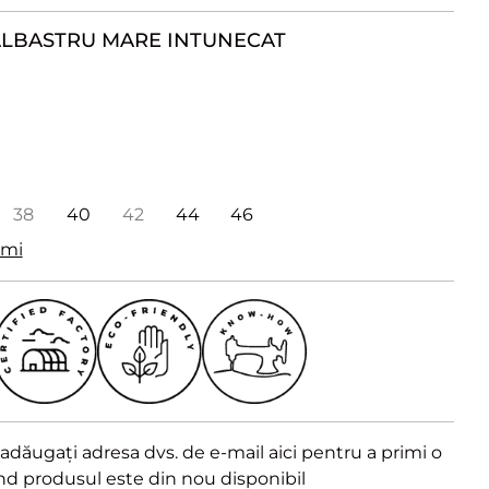
LBASTRU MARE INTUNECAT
38
40
42
44
46
imi
dăugați adresa dvs. de e-mail aici pentru a primi o
ând produsul este din nou disponibil