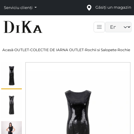
Găsiți un magazin
Serviciu clienți
Language sele
Acasă
›
OUTLET
›
COLECTIE DE IARNA OUTLET
›
Rochii si Salopete
›
Rochie