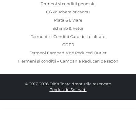
Termeni și condiții generale
CG voucherelor cadou
Plată & Livrare
Schimb & Retur
Termenii si Conditii Card de Loialitate
GDPR
Termeni Campania de Reduceri Outlet
TTermeni și condiții – Campania Reduceri de sezon
© 2017-2026 DiKa Toate drepturile rezervate
Produs de Softweb
519.00 RON
259.00 RON
XS
S
M
L
XL