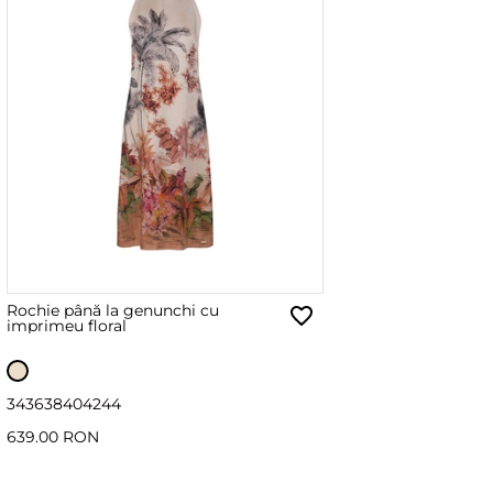
Rochie până la genunchi cu
imprimeu floral
34
36
38
40
42
44
639.00 RON