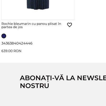
Rochie bleumarin cu panou plisat în
partea de jos
34
36
38
40
42
44
46
639.00 RON
ABONAȚI-VĂ LA NEWSL
NOSTRU