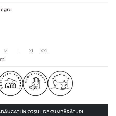
egru
M
L
XL
XXL
imi
ADĂUGAȚI ÎN COȘUL DE CUMPĂRĂTURI