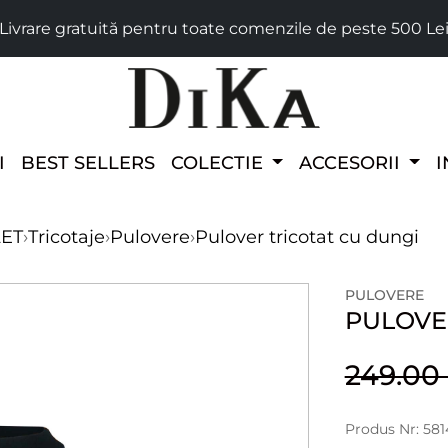
Livrare gratuită pentru toate comenzile de peste 500 Le
I
BEST SELLERS
COLECTIE
ACCESORII
I
LET
›
Tricotaje
›
Pulovere
›
Pulover tricotat cu dungi
PULOVERE
PULOVE
249.0
Produs Nr: 58