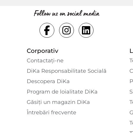
Follow us on social media
Corporativ
L
Contactaţi-ne
T
DiKa Responsabilitate Socială
C
Descopera DiKa
P
Program de loialitate DiKa
S
Găsiți un magazin DiKa
T
Întrebări frecvente
T