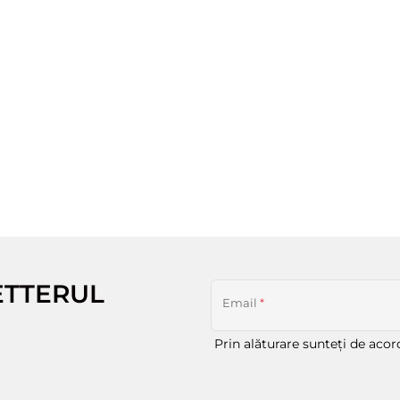
ETTERUL
Email
*
Prin alăturare sunteți de aco