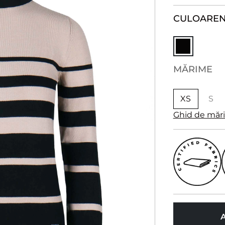
CULOARE
N
MĂRIME
XS
S
Ghid de măr