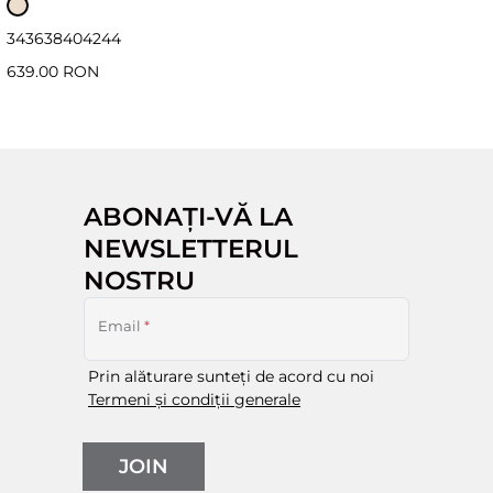
34
36
38
40
42
44
639.00 RON
ABONAȚI-VĂ LA
NEWSLETTERUL
NOSTRU
Email
*
Prin alăturare sunteți de acord cu noi
Termeni și condiții generale
JOIN