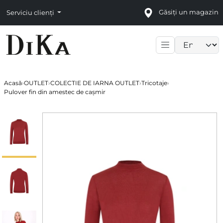
Găsiți un magazin
Serviciu clienți
Language sele
Acasă
›
OUTLET
›
COLECTIE DE IARNA OUTLET
›
Tricotaje
›
Pulover fin din amestec de cașmir