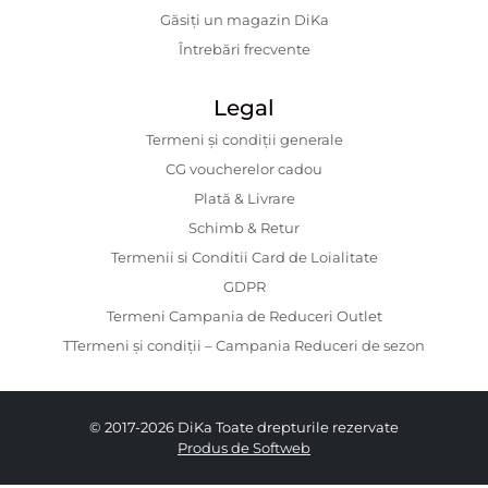
Găsiți un magazin DiKa
Întrebări frecvente
Legal
Termeni și condiții generale
CG voucherelor cadou
Plată & Livrare
Schimb & Retur
Termenii si Conditii Card de Loialitate
GDPR
Termeni Campania de Reduceri Outlet
TTermeni și condiții – Campania Reduceri de sezon
© 2017-2026 DiKa Toate drepturile rezervate
Produs de Softweb