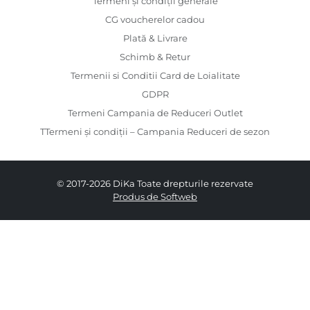
Termeni și condiții generale
CG voucherelor cadou
Plată & Livrare
Schimb & Retur
Termenii si Conditii Card de Loialitate
GDPR
Termeni Campania de Reduceri Outlet
TTermeni și condiții – Campania Reduceri de sezon
© 2017-2026 DiKa Toate drepturile rezervate
Produs de Softweb