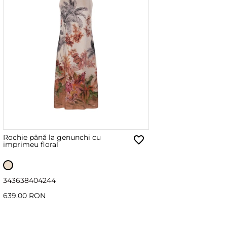
Rochie până la genunchi cu
imprimeu floral
34
36
38
40
42
44
639.00 RON