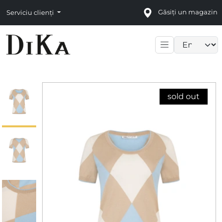
Găsiți un magazin
Serviciu clienți
Language sele
sold out