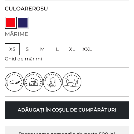
CULOARE
ROSU
MĂRIME
XS
S
M
L
XL
XXL
Ghid de mărimi
ADĂUGAȚI ÎN COȘUL DE CUMPĂRĂTURI