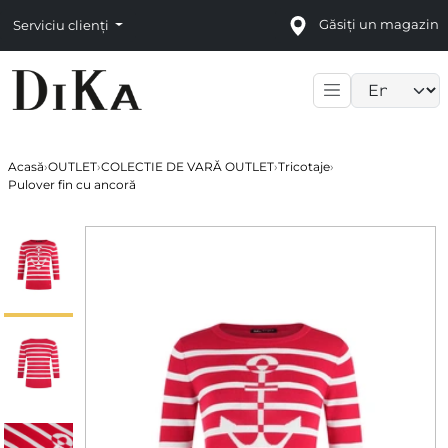
Găsiți un magazin
Serviciu clienți
Language sele
Acasă
›
OUTLET
›
COLECTIE DE VARĂ OUTLET
›
Tricotaje
›
Pulover fin cu ancoră