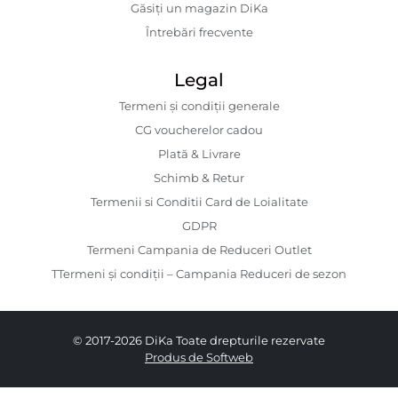
Găsiți un magazin DiKa
Întrebări frecvente
Legal
Termeni și condiții generale
CG voucherelor cadou
Plată & Livrare
Schimb & Retur
Termenii si Conditii Card de Loialitate
GDPR
Termeni Campania de Reduceri Outlet
TTermeni și condiții – Campania Reduceri de sezon
© 2017-2026 DiKa Toate drepturile rezervate
Produs de Softweb