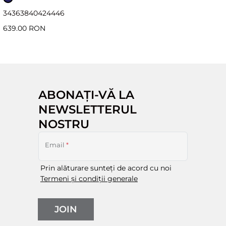
34
36
38
40
42
44
46
639.00 RON
ABONAȚI-VĂ LA
NEWSLETTERUL
NOSTRU
Email
*
Prin alăturare sunteți de acord cu noi
Termeni și condiții generale
JOIN