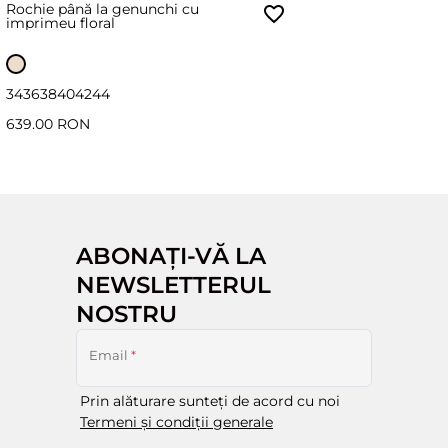
Rochie până la genunchi cu
imprimeu floral
34
36
38
40
42
44
639.00 RON
ABONAȚI-VĂ LA
NEWSLETTERUL
NOSTRU
Email
*
Prin alăturare sunteți de acord cu noi
Termeni și condiții generale