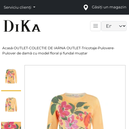
Găsiți un magazin
Serviciu clienți
Language sele
Acasă
›
OUTLET
›
COLECTIE DE IARNA OUTLET
›
Tricotaje
›
Pulovere
›
Pulover de damă cu model floral și fundal muștar